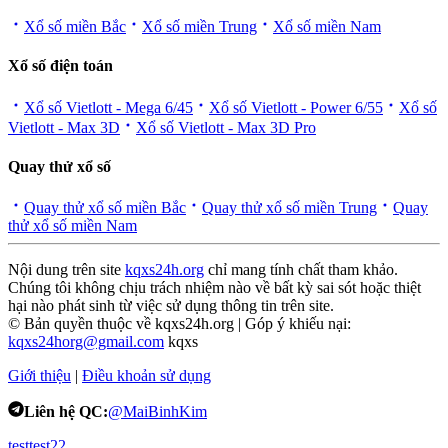
Xổ số miền Bắc
Xổ số miền Trung
Xổ số miền Nam
Xổ số điện toán
Xổ số Vietlott - Mega 6/45
Xổ số Vietlott - Power 6/55
Xổ số
Vietlott - Max 3D
Xổ số Vietlott - Max 3D Pro
Quay thử xổ số
Quay thử xổ số miền Bắc
Quay thử xổ số miền Trung
Quay
thử xổ số miền Nam
Nội dung trên site
kqxs24h.org
chỉ mang tính chất tham khảo.
Chúng tôi không chịu trách nhiệm nào về bất kỳ sai sót hoặc thiệt
hại nào phát sinh từ việc sử dụng thông tin trên site.
© Bản quyền thuộc về kqxs24h.org | Góp ý khiếu nại:
kqxs24horg@gmail.com
kqxs
Giới thiệu
|
Điều khoản sử dụng
Liên hệ QC:
@MaiBinhKim
test
test22