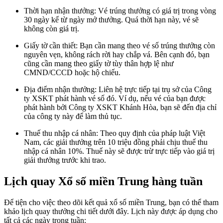
Thời hạn nhận thưởng: Vé trúng thưởng có giá trị trong vòng
30 ngày kể từ ngày mở thưởng. Quá thời hạn này, vé sẽ
không còn giá trị.
Giấy tờ cần thiết: Bạn cần mang theo vé số trúng thưởng còn
nguyên vẹn, không rách rời hay chắp vá. Bên cạnh đó, bạn
cũng cần mang theo giấy tờ tùy thân hợp lệ như
CMND/CCCD hoặc hộ chiếu.
Địa điểm nhận thưởng: Liên hệ trực tiếp tại trụ sở của Công
ty XSKT phát hành vé số đó. Ví dụ, nếu vé của bạn được
phát hành bởi Công ty XSKT Khánh Hòa, bạn sẽ đến địa chỉ
của công ty này để làm thủ tục.
Thuế thu nhập cá nhân: Theo quy định của pháp luật Việt
Nam, các giải thưởng trên 10 triệu đồng phải chịu thuế thu
nhập cá nhân 10%. Thuế này sẽ được trừ trực tiếp vào giá trị
giải thưởng trước khi trao.
Lịch quay Xổ số miền Trung hàng tuần
Để tiện cho việc theo dõi kết quả xổ số miền Trung, bạn có thể tham
khảo lịch quay thưởng chi tiết dưới đây. Lịch này được áp dụng cho
tất cả các ngày trong tuần: