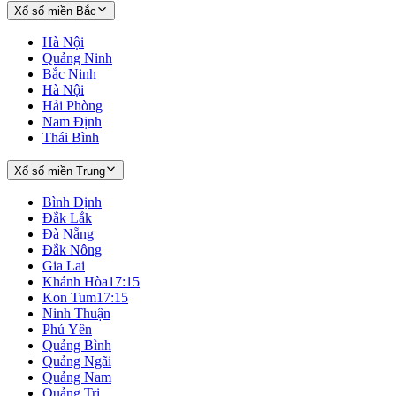
Xổ số miền Bắc
Hà Nội
Quảng Ninh
Bắc Ninh
Hà Nội
Hải Phòng
Nam Định
Thái Bình
Xổ số miền Trung
Bình Định
Đắk Lắk
Đà Nẵng
Đắk Nông
Gia Lai
Khánh Hòa
17:15
Kon Tum
17:15
Ninh Thuận
Phú Yên
Quảng Bình
Quảng Ngãi
Quảng Nam
Quảng Trị