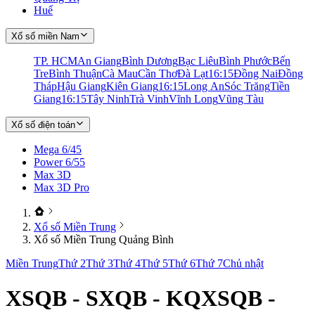
Huế
Xổ số miền Nam
TP. HCM
An Giang
Bình Dương
Bạc Liêu
Bình Phước
Bến
Tre
Bình Thuận
Cà Mau
Cần Thơ
Đà Lạt
16:15
Đồng Nai
Đồng
Tháp
Hậu Giang
Kiên Giang
16:15
Long An
Sóc Trăng
Tiền
Giang
16:15
Tây Ninh
Trà Vinh
Vĩnh Long
Vũng Tàu
Xổ số điện toán
Mega 6/45
Power 6/55
Max 3D
Max 3D Pro
Xổ số Miền Trung
Xổ số Miền Trung Quảng Bình
Miền Trung
Thứ 2
Thứ 3
Thứ 4
Thứ 5
Thứ 6
Thứ 7
Chủ nhật
XSQB - SXQB - KQXSQB -