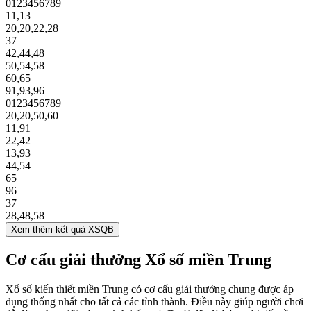
0
1
2
3
4
5
6
7
8
9
11
,
13
20
,
20
,
22
,
28
37
42
,
44
,
48
50
,
54
,
58
60
,
65
91
,
93
,
96
0
1
2
3
4
5
6
7
8
9
20
,
20
,
50
,
60
11
,
91
22
,
42
13
,
93
44
,
54
65
96
37
28
,
48
,
58
Xem thêm kết quả XSQB
Cơ cấu giải thưởng Xổ số miền Trung
Xổ số kiến thiết miền Trung có cơ cấu giải thưởng chung được áp
dụng thống nhất cho tất cả các tỉnh thành. Điều này giúp người chơi