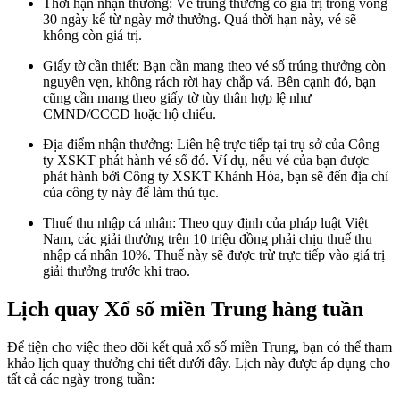
Thời hạn nhận thưởng: Vé trúng thưởng có giá trị trong vòng
30 ngày kể từ ngày mở thưởng. Quá thời hạn này, vé sẽ
không còn giá trị.
Giấy tờ cần thiết: Bạn cần mang theo vé số trúng thưởng còn
nguyên vẹn, không rách rời hay chắp vá. Bên cạnh đó, bạn
cũng cần mang theo giấy tờ tùy thân hợp lệ như
CMND/CCCD hoặc hộ chiếu.
Địa điểm nhận thưởng: Liên hệ trực tiếp tại trụ sở của Công
ty XSKT phát hành vé số đó. Ví dụ, nếu vé của bạn được
phát hành bởi Công ty XSKT Khánh Hòa, bạn sẽ đến địa chỉ
của công ty này để làm thủ tục.
Thuế thu nhập cá nhân: Theo quy định của pháp luật Việt
Nam, các giải thưởng trên 10 triệu đồng phải chịu thuế thu
nhập cá nhân 10%. Thuế này sẽ được trừ trực tiếp vào giá trị
giải thưởng trước khi trao.
Lịch quay Xổ số miền Trung hàng tuần
Để tiện cho việc theo dõi kết quả xổ số miền Trung, bạn có thể tham
khảo lịch quay thưởng chi tiết dưới đây. Lịch này được áp dụng cho
tất cả các ngày trong tuần: