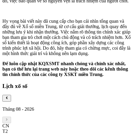
đó, việc bảo quản vé số nguyên vẹn là trách nhiệm của người chơi.
Hy vọng bài viết này đã cung cấp cho bạn cái nhìn tổng quan và
đầy đủ về Xổ số miền Trung, từ cơ cấu giải thưởng, lịch quay đến
những lưu ý khi nhận thưởng. Việc nắm rõ thông tin chính xác giúp
bạn tham gia trò chơi một cách chủ động và có trách nhiệm hơn. Xổ
số kiến thiết là hoạt động công ích, góp phần xây dựng các công
trình phúc lợi xã hội. Do đó, hãy tham gia có chừng mực, coi đây là
một hình thức giải trí và không nên lạm dụng.
Để luôn cập nhật KQXSMT nhanh chóng và chính xác nhất,
bạn có thể lưu lại trang web này hoặc theo dõi các kênh thông
tin chính thức của các công ty XSKT miền Trung.
Lịch xổ số
Tháng 08
-
2026
CN
T2