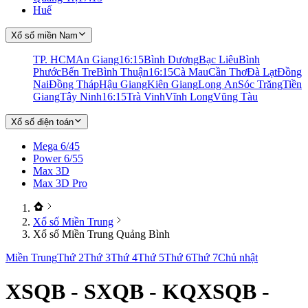
Huế
Xổ số miền Nam
TP. HCM
An Giang
16:15
Bình Dương
Bạc Liêu
Bình
Phước
Bến Tre
Bình Thuận
16:15
Cà Mau
Cần Thơ
Đà Lạt
Đồng
Nai
Đồng Tháp
Hậu Giang
Kiên Giang
Long An
Sóc Trăng
Tiền
Giang
Tây Ninh
16:15
Trà Vinh
Vĩnh Long
Vũng Tàu
Xổ số điện toán
Mega 6/45
Power 6/55
Max 3D
Max 3D Pro
Xổ số Miền Trung
Xổ số Miền Trung Quảng Bình
Miền Trung
Thứ 2
Thứ 3
Thứ 4
Thứ 5
Thứ 6
Thứ 7
Chủ nhật
XSQB - SXQB - KQXSQB -