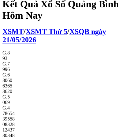
Kết Quả Xổ Số Quảng Bình
Hôm Nay
XS
MT
/
XS
MT
Thứ 5
/
XSQB
ngày
21/05/2026
G.8
93
G.7
996
G.6
8060
6365
3620
G.5
0691
G.4
78654
39558
08328
12437
80348