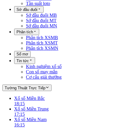
Tần suất loto
Sớ đầu đuôi
Sớ đầu đuôi MB
Sớ đầu đuôi MT
Sớ đầu đuôi MN
Phân tích
Phân tích XSMB
Phân tích XSMT
Phân tích XSMN
Sổ mơ
Tin tức
Kinh nghiệm xổ số
Con số may mắn
Cơ cấu giải thưởng
Tường Thuật Trực Tiếp
Xổ số Miền Bắc
18:15
Xổ số Miền Trung
17:15
Xổ số Miền Nam
16:15