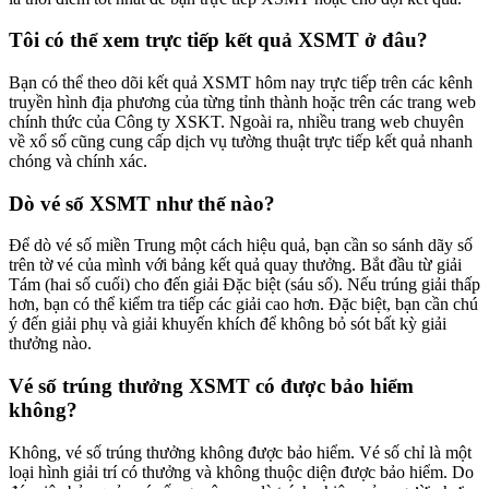
Tôi có thể xem trực tiếp kết quả XSMT ở đâu?
Bạn có thể theo dõi kết quả XSMT hôm nay trực tiếp trên các kênh
truyền hình địa phương của từng tỉnh thành hoặc trên các trang web
chính thức của Công ty XSKT. Ngoài ra, nhiều trang web chuyên
về xổ số cũng cung cấp dịch vụ tường thuật trực tiếp kết quả nhanh
chóng và chính xác.
Dò vé số XSMT như thế nào?
Để dò vé số miền Trung một cách hiệu quả, bạn cần so sánh dãy số
trên tờ vé của mình với bảng kết quả quay thưởng. Bắt đầu từ giải
Tám (hai số cuối) cho đến giải Đặc biệt (sáu số). Nếu trúng giải thấp
hơn, bạn có thể kiểm tra tiếp các giải cao hơn. Đặc biệt, bạn cần chú
ý đến giải phụ và giải khuyến khích để không bỏ sót bất kỳ giải
thưởng nào.
Vé số trúng thưởng XSMT có được bảo hiểm
không?
Không, vé số trúng thưởng không được bảo hiểm. Vé số chỉ là một
loại hình giải trí có thưởng và không thuộc diện được bảo hiểm. Do