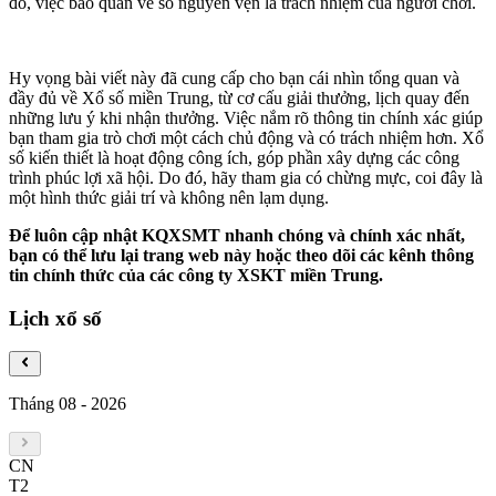
đó, việc bảo quản vé số nguyên vẹn là trách nhiệm của người chơi.
Hy vọng bài viết này đã cung cấp cho bạn cái nhìn tổng quan và
đầy đủ về Xổ số miền Trung, từ cơ cấu giải thưởng, lịch quay đến
những lưu ý khi nhận thưởng. Việc nắm rõ thông tin chính xác giúp
bạn tham gia trò chơi một cách chủ động và có trách nhiệm hơn. Xổ
số kiến thiết là hoạt động công ích, góp phần xây dựng các công
trình phúc lợi xã hội. Do đó, hãy tham gia có chừng mực, coi đây là
một hình thức giải trí và không nên lạm dụng.
Để luôn cập nhật KQXSMT nhanh chóng và chính xác nhất,
bạn có thể lưu lại trang web này hoặc theo dõi các kênh thông
tin chính thức của các công ty XSKT miền Trung.
Lịch xổ số
Tháng 08
-
2026
CN
T2