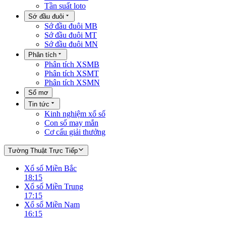
Tần suất loto
Sớ đầu đuôi
Sớ đầu đuôi MB
Sớ đầu đuôi MT
Sớ đầu đuôi MN
Phân tích
Phân tích XSMB
Phân tích XSMT
Phân tích XSMN
Sổ mơ
Tin tức
Kinh nghiệm xổ số
Con số may mắn
Cơ cấu giải thưởng
Tường Thuật Trực Tiếp
Xổ số Miền Bắc
18:15
Xổ số Miền Trung
17:15
Xổ số Miền Nam
16:15