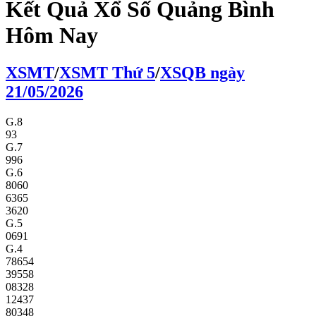
Kết Quả Xổ Số Quảng Bình
Hôm Nay
XS
MT
/
XS
MT
Thứ 5
/
XSQB
ngày
21/05/2026
G.8
93
G.7
996
G.6
8060
6365
3620
G.5
0691
G.4
78654
39558
08328
12437
80348