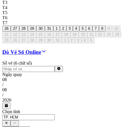
T3
T4
T5
T6
T7
26
27
28
29
30
31
1
2
3
4
5
6
7
8
9
10
11
12
13
14
15
16
17
18
19
20
21
22
23
24
25
26
27
28
29
30
31
1
2
3
4
5
Dò Vé Số Online
Số vé (6 chữ số)
Ngày quay
08
/
08
/
2026
Chọn tỉnh