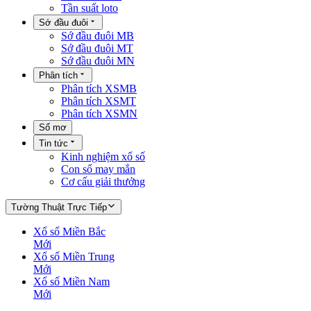
Tần suất loto
Sớ đầu đuôi
Sớ đầu đuôi MB
Sớ đầu đuôi MT
Sớ đầu đuôi MN
Phân tích
Phân tích XSMB
Phân tích XSMT
Phân tích XSMN
Sổ mơ
Tin tức
Kinh nghiệm xổ số
Con số may mắn
Cơ cấu giải thưởng
Tường Thuật Trực Tiếp
Xổ số Miền Bắc
Mới
Xổ số Miền Trung
Mới
Xổ số Miền Nam
Mới