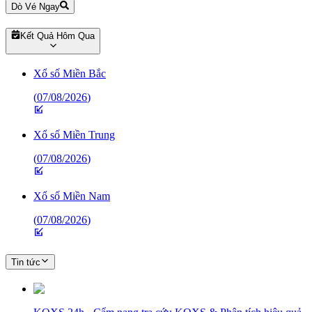
Dò Vé Ngay
Kết Quả Hôm Qua
Xổ số Miền Bắc
(
07/08/2026
)
Xổ số Miền Trung
(
07/08/2026
)
Xổ số Miền Nam
(
07/08/2026
)
Tin tức