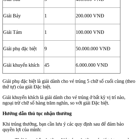
Giải Bảy
1
200.000 VNĐ
Giải Tám
1
100.000 VNĐ
Giải phụ đặc biệt
9
50.000.000 VNĐ
Giải khuyến khích
45
6.000.000 VNĐ
Giải phụ đặc biệt là giải dành cho vé trúng 5 chữ số cuối cùng (theo
thứ tự) của giải Đặc biệt.
Giải khuyến khích là giải dành cho vé trúng ở bất kỳ vị trí nào,
ngoại trừ chữ số hàng trăm nghìn, so với giải Đặc biệt.
Hướng dẫn thủ tục nhận thưởng
Khi trúng thưởng, bạn cần lưu ý các quy định sau để đảm bảo
quyền lợi của mình: