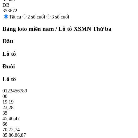
ĐB
353672
Tất cả
2 số cuối
3 số cuối
Bảng loto miền nam
/
Lô tô XSMN
Thứ ba
Đầu
Lô tô
Đuôi
Lô tô
0
1
2
3
4
5
6
7
8
9
00
19
,
19
23
,
28
35
45
,
46
,
47
66
70
,
72
,
74
85
,
86
,
86
,
87