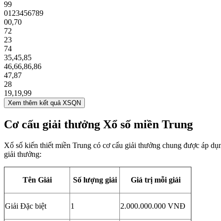
99
0
1
2
3
4
5
6
7
8
9
00
,
70
72
23
74
35
,
45
,
85
46
,
66
,
86
,
86
47
,
87
28
19
,
19
,
99
Xem thêm kết quả XSQN
Cơ cấu giải thưởng Xổ số miền Trung
Xổ số kiến thiết miền Trung có cơ cấu giải thưởng chung được áp dụng
giải thưởng:
Tên Giải
Số lượng giải
Giá trị mỗi giải
Giải Đặc biệt
1
2.000.000.000 VNĐ