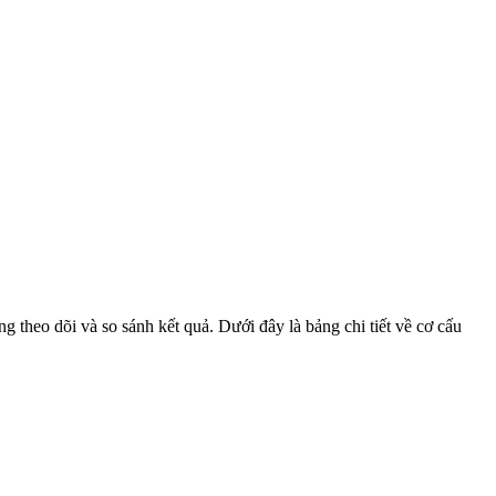
g theo dõi và so sánh kết quả. Dưới đây là bảng chi tiết về cơ cấu