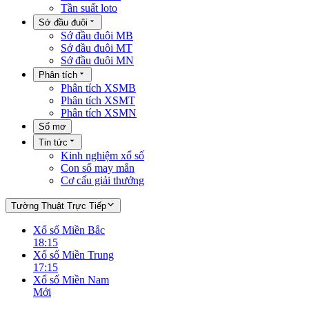
Tần suất loto
Sớ đầu đuôi
Sớ đầu đuôi MB
Sớ đầu đuôi MT
Sớ đầu đuôi MN
Phân tích
Phân tích XSMB
Phân tích XSMT
Phân tích XSMN
Sổ mơ
Tin tức
Kinh nghiệm xổ số
Con số may mắn
Cơ cấu giải thưởng
Tường Thuật Trực Tiếp
Xổ số Miền Bắc
18:15
Xổ số Miền Trung
17:15
Xổ số Miền Nam
Mới