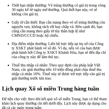
Thời hạn nhận thưởng: Vé trúng thưởng có giá trị trong vòng
30 ngày kể từ ngày mở thưởng. Quá thời hạn này, vé sẽ
không còn giá trị.
Giấy tờ cần thiết: Bạn cần mang theo vé số trúng thưởng còn
nguyên vẹn, không rách rời hay chắp vá. Bên cạnh đó, bạn
cũng cần mang theo giấy tờ tùy thân hợp lệ như
CMND/CCCD hoặc hộ chiếu.
Địa điểm nhận thưởng: Liên hệ trực tiếp tại trụ sở của Công
ty XSKT phát hành vé số đó. Ví dụ, nếu vé của bạn được
phát hành bởi Công ty XSKT Khánh Hòa, bạn sẽ đến địa chỉ
của công ty này để làm thủ tục.
Thuế thu nhập cá nhân: Theo quy định của pháp luật Việt
Nam, các giải thưởng trên 10 triệu đồng phải chịu thuế thu
nhập cá nhân 10%. Thuế này sẽ được trừ trực tiếp vào giá trị
giải thưởng trước khi trao.
Lịch quay Xổ số miền Trung hàng tuần
Để tiện cho việc theo dõi kết quả xổ số miền Trung, bạn có thể tham
khảo lịch quay thưởng chi tiết dưới đây. Lịch này được áp dụng cho
tất cả các ngày trong tuần: