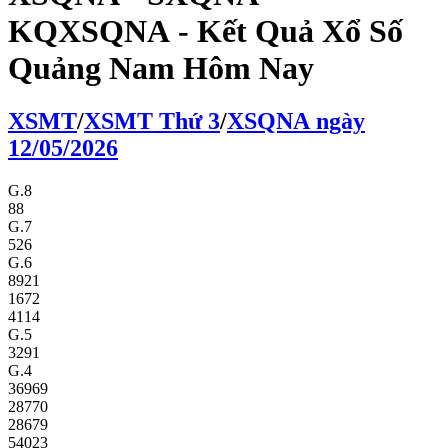
KQXSQNA - Kết Quả Xổ Số
Quảng Nam Hôm Nay
XS
MT
/
XS
MT
Thứ 3
/
XSQNA
ngày
12/05/2026
G.8
88
G.7
526
G.6
8921
1672
4114
G.5
3291
G.4
36969
28770
28679
54023