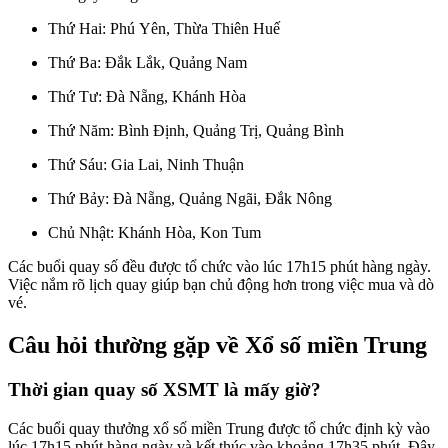
Thứ Hai: Phú Yên, Thừa Thiên Huế
Thứ Ba: Đắk Lắk, Quảng Nam
Thứ Tư: Đà Nẵng, Khánh Hòa
Thứ Năm: Bình Định, Quảng Trị, Quảng Bình
Thứ Sáu: Gia Lai, Ninh Thuận
Thứ Bảy: Đà Nẵng, Quảng Ngãi, Đắk Nông
Chủ Nhật: Khánh Hòa, Kon Tum
Các buổi quay số đều được tổ chức vào lúc 17h15 phút hàng ngày.
Việc nắm rõ lịch quay giúp bạn chủ động hơn trong việc mua và dò
vé.
Câu hỏi thường gặp về Xổ số miền Trung
Thời gian quay số XSMT là mấy giờ?
Các buổi quay thưởng xổ số miền Trung được tổ chức định kỳ vào
lúc 17h15 phút hàng ngày và kết thúc vào khoảng 17h35 phút. Đây