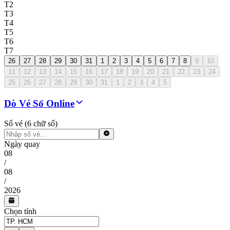
T2
T3
T4
T5
T6
T7
26
27
28
29
30
31
1
2
3
4
5
6
7
8
9
10
11
12
13
14
15
16
17
18
19
20
21
22
23
24
25
26
27
28
29
30
31
1
2
3
4
5
Dò Vé Số Online
Số vé (6 chữ số)
Ngày quay
08
/
08
/
2026
Chọn tỉnh