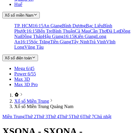
Huế
Xổ số miền Nam
TP. HCM
16:15
An Giang
Bình Dương
Bạc Liêu
Bình
Phước
16:15
Bến Tre
Bình Thuận
Cà Mau
Cần Thơ
Đà Lạt
Đồng
Nai
Đồng Tháp
Hậu Giang
16:15
Kiên Giang
Long
An
16:15
Sóc Trăng
Tiền Giang
Tây Ninh
Trà Vinh
Vĩnh
Long
Vũng Tàu
Xổ số điện toán
Mega 6/45
Power 6/55
Max 3D
Max 3D Pro
Xổ số Miền Trung
Xổ số Miền Trung Quảng Nam
Miền Trung
Thứ 2
Thứ 3
Thứ 4
Thứ 5
Thứ 6
Thứ 7
Chủ nhật
XSQNA - SXQNA -