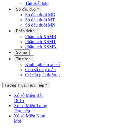
Tần suất loto
Sớ đầu đuôi
Sớ đầu đuôi MB
Sớ đầu đuôi MT
Sớ đầu đuôi MN
Phân tích
Phân tích XSMB
Phân tích XSMT
Phân tích XSMN
Sổ mơ
Tin tức
Kinh nghiệm xổ số
Con số may mắn
Cơ cấu giải thưởng
Tường Thuật Trực Tiếp
Xổ số Miền Bắc
18:15
Xổ số Miền Trung
Trực tiếp
Xổ số Miền Nam
Mới