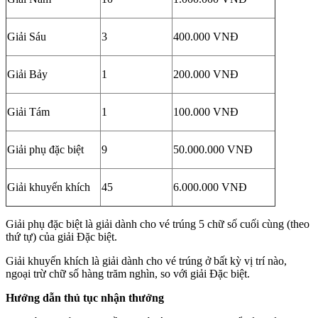
Giải Sáu
3
400.000 VNĐ
Giải Bảy
1
200.000 VNĐ
Giải Tám
1
100.000 VNĐ
Giải phụ đặc biệt
9
50.000.000 VNĐ
Giải khuyến khích
45
6.000.000 VNĐ
Giải phụ đặc biệt là giải dành cho vé trúng 5 chữ số cuối cùng (theo
thứ tự) của giải Đặc biệt.
Giải khuyến khích là giải dành cho vé trúng ở bất kỳ vị trí nào,
ngoại trừ chữ số hàng trăm nghìn, so với giải Đặc biệt.
Hướng dẫn thủ tục nhận thưởng