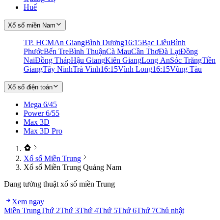
Huế
Xổ số miền Nam
TP. HCM
An Giang
Bình Dương
16:15
Bạc Liêu
Bình
Phước
Bến Tre
Bình Thuận
Cà Mau
Cần Thơ
Đà Lạt
Đồng
Nai
Đồng Tháp
Hậu Giang
Kiên Giang
Long An
Sóc Trăng
Tiền
Giang
Tây Ninh
Trà Vinh
16:15
Vĩnh Long
16:15
Vũng Tàu
Xổ số điện toán
Mega 6/45
Power 6/55
Max 3D
Max 3D Pro
Xổ số Miền Trung
Xổ số Miền Trung Quảng Nam
Đang tường thuật xổ số miền Trung
Xem ngay
Miền Trung
Thứ 2
Thứ 3
Thứ 4
Thứ 5
Thứ 6
Thứ 7
Chủ nhật