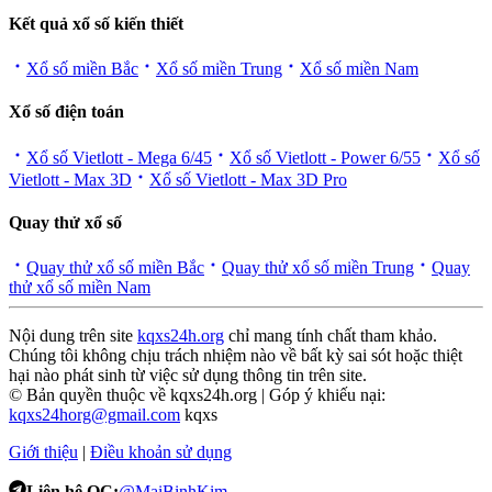
Kết quả xổ số kiến thiết
Xổ số miền Bắc
Xổ số miền Trung
Xổ số miền Nam
Xổ số điện toán
Xổ số Vietlott - Mega 6/45
Xổ số Vietlott - Power 6/55
Xổ số
Vietlott - Max 3D
Xổ số Vietlott - Max 3D Pro
Quay thử xổ số
Quay thử xổ số miền Bắc
Quay thử xổ số miền Trung
Quay
thử xổ số miền Nam
Nội dung trên site
kqxs24h.org
chỉ mang tính chất tham khảo.
Chúng tôi không chịu trách nhiệm nào về bất kỳ sai sót hoặc thiệt
hại nào phát sinh từ việc sử dụng thông tin trên site.
© Bản quyền thuộc về kqxs24h.org | Góp ý khiếu nại:
kqxs24horg@gmail.com
kqxs
Giới thiệu
|
Điều khoản sử dụng
Liên hệ QC:
@MaiBinhKim