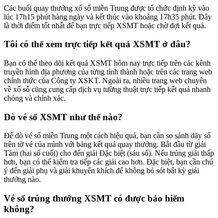
Các buổi quay thưởng xổ số miền Trung được tổ chức định kỳ vào
lúc 17h15 phút hàng ngày và kết thúc vào khoảng 17h35 phút. Đây
là thời điểm tốt nhất để bạn trực tiếp XSMT hoặc chờ đợi kết quả.
Tôi có thể xem trực tiếp kết quả XSMT ở đâu?
Bạn có thể theo dõi kết quả XSMT hôm nay trực tiếp trên các kênh
truyền hình địa phương của từng tỉnh thành hoặc trên các trang web
chính thức của Công ty XSKT. Ngoài ra, nhiều trang web chuyên
về xổ số cũng cung cấp dịch vụ tường thuật trực tiếp kết quả nhanh
chóng và chính xác.
Dò vé số XSMT như thế nào?
Để dò vé số miền Trung một cách hiệu quả, bạn cần so sánh dãy số
trên tờ vé của mình với bảng kết quả quay thưởng. Bắt đầu từ giải
Tám (hai số cuối) cho đến giải Đặc biệt (sáu số). Nếu trúng giải thấp
hơn, bạn có thể kiểm tra tiếp các giải cao hơn. Đặc biệt, bạn cần chú
ý đến giải phụ và giải khuyến khích để không bỏ sót bất kỳ giải
thưởng nào.
Vé số trúng thưởng XSMT có được bảo hiểm
không?