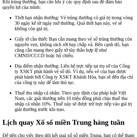
Khi trúng thưởng, bạn cần lưu ý các quy định sau để đảm bảo
quyền lợi của mình:
Thời hạn nhận thưởng: Vé trúng thưởng có giá trị trong vòng
30 ngày kể từ ngày mở thưởng. Quá thời hạn này, vé sẽ
không còn giá trị.
Giấy tờ cần thiết: Bạn cần mang theo vé số trúng thưởng còn
nguyên vẹn, không rách rời hay chắp vá. Bên cạnh đó, bạn
cũng cần mang theo giấy tờ tùy thân hợp lệ như
CMND/CCCD hoặc hộ chiếu.
Địa điểm nhận thưởng: Liên hệ trực tiếp tại trụ sở của Công
ty XSKT phát hành vé số đó. Ví dụ, nếu vé của bạn được
phát hành bởi Công ty XSKT Khánh Hòa, bạn sẽ đến địa chỉ
của công ty này để làm thủ tục.
Thuế thu nhập cá nhân: Theo quy định của pháp luật Việt
Nam, các giải thưởng trên 10 triệu đồng phải chịu thuế thu
nhập cá nhân 10%. Thuế này sẽ được trừ trực tiếp vào giá trị
giải thưởng trước khi trao.
Lịch quay Xổ số miền Trung hàng tuần
Để tiện cho việc theo dõi kết quả xổ số miền Trung, bạn có thể tham