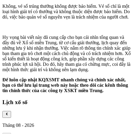
Không, vé số trúng thưởng không được bảo hiểm. Vé số chỉ là một
loại hình giải trí có thưởng và không thuộc diện được bảo hiểm. Do
đó, việc bảo quản vé số nguyên vẹn là trách nhiệm của người chơi.
Hy vọng bài viết này đã cung cấp cho bạn cái nhìn tổng quan và
đầy đủ về Xổ số miền Trung, từ cơ cấu giải thưởng, lịch quay đến
những lưu ý khi nhận thưởng. Việc nắm rõ thông tin chính xác giúp
bạn tham gia trò chơi một cách chủ động và có trách nhiệm hơn. Xổ
số kiến thiết là hoạt động công ích, góp phần xây dựng các công
trình phúc lợi xã hội. Do đó, hãy tham gia có chừng mực, coi đây là
một hình thức giải trí và không nên lạm dụng.
Để luôn cập nhật KQXSMT nhanh chóng và chính xác nhất,
bạn có thể lưu lại trang web này hoặc theo dõi các kênh thông
tin chính thức của các công ty XSKT miền Trung.
Lịch xổ số
Tháng 08
-
2026