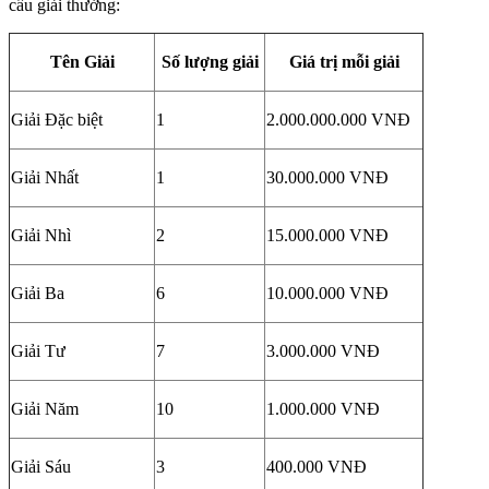
cấu giải thưởng:
Tên Giải
Số lượng giải
Giá trị mỗi giải
Giải Đặc biệt
1
2.000.000.000 VNĐ
Giải Nhất
1
30.000.000 VNĐ
Giải Nhì
2
15.000.000 VNĐ
Giải Ba
6
10.000.000 VNĐ
Giải Tư
7
3.000.000 VNĐ
Giải Năm
10
1.000.000 VNĐ
Giải Sáu
3
400.000 VNĐ