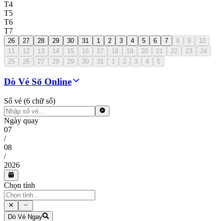
T4
T5
T6
T7
26
27
28
29
30
31
1
2
3
4
5
6
7
8
9
10
11
12
13
14
15
16
17
18
19
20
21
22
23
24
25
26
27
28
29
30
31
1
2
3
4
5
Dò Vé Số Online
Số vé (6 chữ số)
Ngày quay
07
/
08
/
2026
Chọn tỉnh
Dò Vé Ngay