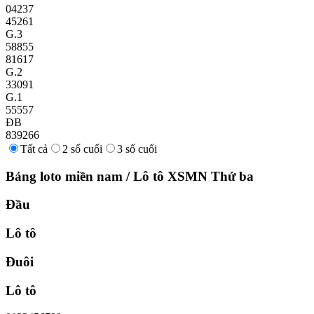
04237
45261
G.3
58855
81617
G.2
33091
G.1
55557
ĐB
839266
Tất cả
2 số cuối
3 số cuối
Bảng loto miền nam
/
Lô tô XSMN
Thứ ba
Đầu
Lô tô
Đuôi
Lô tô