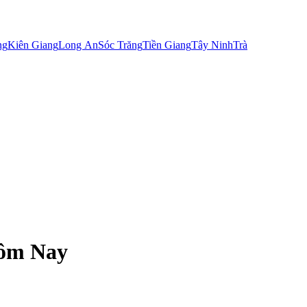
ng
Kiên Giang
Long An
Sóc Trăng
Tiền Giang
Tây Ninh
Trà
ôm Nay