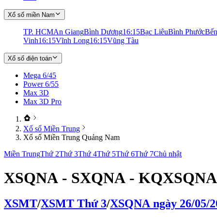
Xổ số miền Nam
TP. HCM
An Giang
Bình Dương
16:15
Bạc Liêu
Bình Phước
Bến
Vinh
16:15
Vĩnh Long
16:15
Vũng Tàu
Xổ số điện toán
Mega 6/45
Power 6/55
Max 3D
Max 3D Pro
Xổ số Miền Trung
Xổ số Miền Trung Quảng Nam
Miền Trung
Thứ 2
Thứ 3
Thứ 4
Thứ 5
Thứ 6
Thứ 7
Chủ nhật
XSQNA - SXQNA - KQXSQNA -
XS
MT
/
XS
MT
Thứ 3
/
XSQNA
ngày 26/05/2