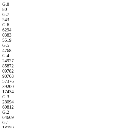
G.8
80
G.7
543
G.6
6294
0383
5519
G.5
4768
G.4
24927
85872
09782
90768
57376
39200
17434
G.3
28094
60812
G.2
64669
G.1
18759