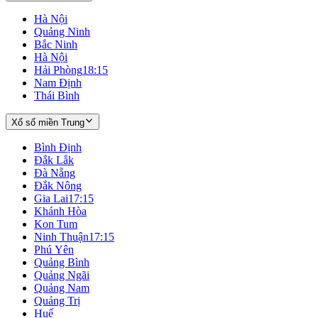
Hà Nội
Quảng Ninh
Bắc Ninh
Hà Nội
Hải Phòng
18:15
Nam Định
Thái Bình
Xổ số miền Trung
Bình Định
Đắk Lắk
Đà Nẵng
Đắk Nông
Gia Lai
17:15
Khánh Hòa
Kon Tum
Ninh Thuận
17:15
Phú Yên
Quảng Bình
Quảng Ngãi
Quảng Nam
Quảng Trị
Huế