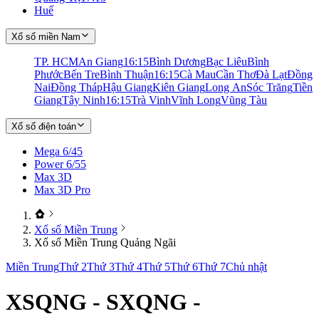
Huế
Xổ số miền Nam
TP. HCM
An Giang
16:15
Bình Dương
Bạc Liêu
Bình
Phước
Bến Tre
Bình Thuận
16:15
Cà Mau
Cần Thơ
Đà Lạt
Đồng
Nai
Đồng Tháp
Hậu Giang
Kiên Giang
Long An
Sóc Trăng
Tiền
Giang
Tây Ninh
16:15
Trà Vinh
Vĩnh Long
Vũng Tàu
Xổ số điện toán
Mega 6/45
Power 6/55
Max 3D
Max 3D Pro
Xổ số Miền Trung
Xổ số Miền Trung Quảng Ngãi
Miền Trung
Thứ 2
Thứ 3
Thứ 4
Thứ 5
Thứ 6
Thứ 7
Chủ nhật
XSQNG - SXQNG -