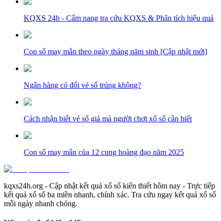
KQXS 24h - Cẩm nang tra cứu KQXS & Phân tích hiệu quả
Con số may mắn theo ngày tháng năm sinh [Cập nhật mới]
Ngân hàng có đổi vé số trúng không?
Cách nhận biết vé số giả mà người chơi xổ số cần biết
Con số may mắn của 12 cung hoàng đạo năm 2025
kqxs24h.org - Cập nhật kết quả xổ số kiến thiết hôm nay - Trực tiếp
kết quả xổ số ba miền nhanh, chính xác. Tra cứu ngay kết quả xổ số
mỗi ngày nhanh chóng.