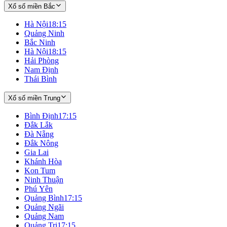
Xổ số miền Bắc
Hà Nội
18:15
Quảng Ninh
Bắc Ninh
Hà Nội
18:15
Hải Phòng
Nam Định
Thái Bình
Xổ số miền Trung
Bình Định
17:15
Đắk Lắk
Đà Nẵng
Đắk Nông
Gia Lai
Khánh Hòa
Kon Tum
Ninh Thuận
Phú Yên
Quảng Bình
17:15
Quảng Ngãi
Quảng Nam
Quảng Trị
17:15