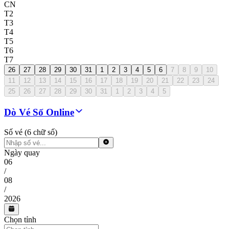
CN
T2
T3
T4
T5
T6
T7
26
27
28
29
30
31
1
2
3
4
5
6
7
8
9
10
11
12
13
14
15
16
17
18
19
20
21
22
23
24
25
26
27
28
29
30
31
1
2
3
4
5
Dò Vé Số Online
Số vé (6 chữ số)
Ngày quay
06
/
08
/
2026
Chọn tỉnh