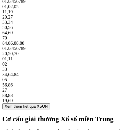
0
1
2
3
4
5
6
7
8
9
01
,
02
,
05
11
,
19
20
,
27
33
,
34
50
,
56
64
,
69
70
84
,
86
,
88
,
88
0
1
2
3
4
5
6
7
8
9
20
,
50
,
70
01
,
11
02
33
34
,
64
,
84
05
56
,
86
27
88
,
88
19
,
69
Xem thêm kết quả XSQN
Cơ cấu giải thưởng Xổ số miền Trung