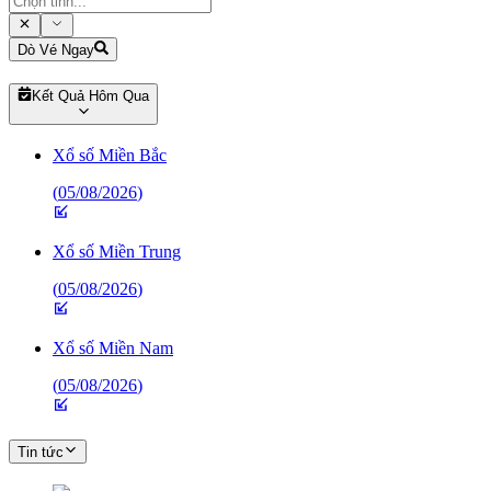
Dò Vé Ngay
Kết Quả Hôm Qua
Xổ số Miền Bắc
(
05/08/2026
)
Xổ số Miền Trung
(
05/08/2026
)
Xổ số Miền Nam
(
05/08/2026
)
Tin tức