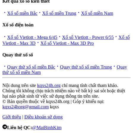
Kết quả xổ số kiến thiết
Xổ số miền Bắc
Xổ số miền Trung
Xổ số miền Nam
Xổ số điện toán
Xổ số Vietlott - Mega 6/45
Xổ số Vietlott - Power 6/55
Xổ số
Vietlott - Max 3D
Xổ số Vietlott - Max 3D Pro
Quay thử xổ số
Quay thử xổ số miền Bắc
Quay thử xổ số miền Trung
Quay
thử xổ số miền Nam
Nội dung trên site
kqxs24h.org
chỉ mang tính chất tham khảo.
Chúng tôi không chịu trách nhiệm nào về bất kỳ sai sót hoặc thiệt
hại nào phát sinh từ việc sử dụng thông tin trên site.
© Bản quyền thuộc về kqxs24h.org | Góp ý khiếu nại:
kqxs24horg@gmail.com
kqxs
Giới thiệu
|
Điều khoản sử dụng
Liên hệ QC:
@MaiBinhKim