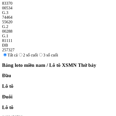
83370
00534
G.3
74464
55620
G.2
00288
G.1
81111
ĐB
257327
Tất cả
2 số cuối
3 số cuối
Bảng loto miền nam
/
Lô tô XSMN
Thứ bảy
Đầu
Lô tô
Đuôi
Lô tô