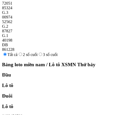
72051
85324
G.3
00974
52562
G.2
87827
G.1
40198
ĐB
861228
Tất cả
2 số cuối
3 số cuối
Bảng loto miền nam
/
Lô tô XSMN
Thứ bảy
Đầu
Lô tô
Đuôi
Lô tô