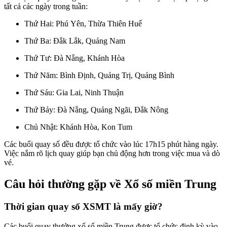
tất cả các ngày trong tuần:
Thứ Hai: Phú Yên, Thừa Thiên Huế
Thứ Ba: Đắk Lắk, Quảng Nam
Thứ Tư: Đà Nẵng, Khánh Hòa
Thứ Năm: Bình Định, Quảng Trị, Quảng Bình
Thứ Sáu: Gia Lai, Ninh Thuận
Thứ Bảy: Đà Nẵng, Quảng Ngãi, Đắk Nông
Chủ Nhật: Khánh Hòa, Kon Tum
Các buổi quay số đều được tổ chức vào lúc 17h15 phút hàng ngày.
Việc nắm rõ lịch quay giúp bạn chủ động hơn trong việc mua và dò
vé.
Câu hỏi thường gặp về Xổ số miền Trung
Thời gian quay số XSMT là mấy giờ?
Các buổi quay thưởng xổ số miền Trung được tổ chức định kỳ vào