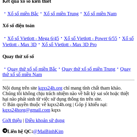
Kết quả xổ số kiến thiết
Xổ số miền Bắc
Xổ số miền Trung
Xổ số miền Nam
Xổ số điện toán
Xổ số Vietlott - Mega 6/45
Xổ số Vietlott - Power 6/55
Xổ số
Vietlott - Max 3D
Xổ số Vietlott - Max 3D Pro
Quay thử xổ số
Quay thử xổ số miền Bắc
Quay thử xổ số miền Trung
Quay
thử xổ số miền Nam
Nội dung trên site
kqxs24h.org
chỉ mang tính chất tham khảo.
Chúng tôi không chịu trách nhiệm nào về bất kỳ sai sót hoặc thiệt
hại nào phát sinh từ việc sử dụng thông tin trên site.
© Bản quyền thuộc về kqxs24h.org | Góp ý khiếu nại:
kqxs24horg@gmail.com
kqxs
Giới thiệu
|
Điều khoản sử dụng
Liên hệ QC:
@MaiBinhKim