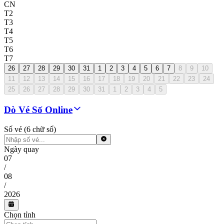
CN
T2
T3
T4
T5
T6
T7
26
27
28
29
30
31
1
2
3
4
5
6
7
8
9
10
11
12
13
14
15
16
17
18
19
20
21
22
23
24
25
26
27
28
29
30
31
1
2
3
4
5
Dò Vé Số Online
Số vé (6 chữ số)
Ngày quay
07
/
08
/
2026
Chọn tỉnh