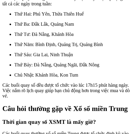
tất cả các ngày trong tuần:
Thứ Hai: Phú Yên, Thừa Thiên Huế
Thứ Ba: Đắk Lắk, Quảng Nam
Thứ Tư: Đà Nẵng, Khánh Hòa
Thứ Năm: Bình Định, Quảng Trị, Quảng Bình
Thứ Sáu: Gia Lai, Ninh Thuận
Thứ Bảy: Đà Nẵng, Quảng Ngãi, Đắk Nông
Chủ Nhật: Khánh Hòa, Kon Tum
Các buổi quay số đều được tổ chức vào lúc 17h15 phút hàng ngày.
Việc nắm rõ lịch quay giúp bạn chủ động hơn trong việc mua và dò
vé.
Câu hỏi thường gặp về Xổ số miền Trung
Thời gian quay số XSMT là mấy giờ?
Các buổi quay thưởng xổ số miền Trung được tổ chức định kỳ vào