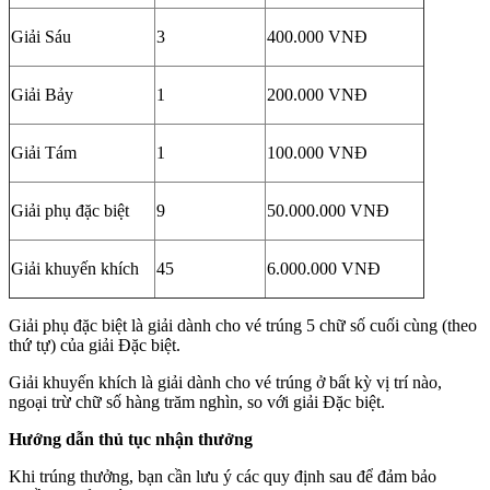
Giải Sáu
3
400.000 VNĐ
Giải Bảy
1
200.000 VNĐ
Giải Tám
1
100.000 VNĐ
Giải phụ đặc biệt
9
50.000.000 VNĐ
Giải khuyến khích
45
6.000.000 VNĐ
Giải phụ đặc biệt là giải dành cho vé trúng 5 chữ số cuối cùng (theo
thứ tự) của giải Đặc biệt.
Giải khuyến khích là giải dành cho vé trúng ở bất kỳ vị trí nào,
ngoại trừ chữ số hàng trăm nghìn, so với giải Đặc biệt.
Hướng dẫn thủ tục nhận thưởng
Khi trúng thưởng, bạn cần lưu ý các quy định sau để đảm bảo