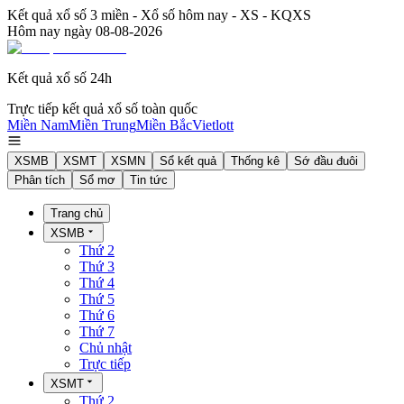
Kết quả xổ số 3 miền - Xổ số hôm nay - XS - KQXS
Hôm nay ngày
08-08-2026
Kết quả xổ số 24h
Trực tiếp kết quả xổ số toàn quốc
Miền Nam
Miền Trung
Miền Bắc
Vietlott
XSMB
XSMT
XSMN
Sổ kết quả
Thống kê
Sớ đầu đuôi
Phân tích
Sổ mơ
Tin tức
Trang chủ
XSMB
Thứ 2
Thứ 3
Thứ 4
Thứ 5
Thứ 6
Thứ 7
Chủ nhật
Trực tiếp
XSMT
Thứ 2