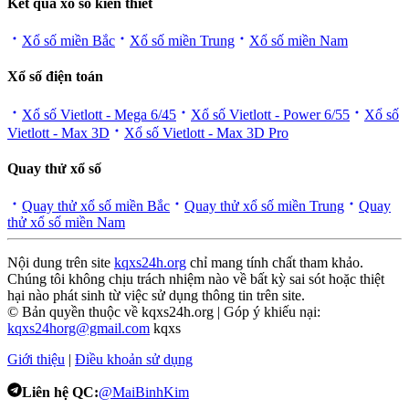
Kết quả xổ số kiến thiết
Xổ số miền Bắc
Xổ số miền Trung
Xổ số miền Nam
Xổ số điện toán
Xổ số Vietlott - Mega 6/45
Xổ số Vietlott - Power 6/55
Xổ số
Vietlott - Max 3D
Xổ số Vietlott - Max 3D Pro
Quay thử xổ số
Quay thử xổ số miền Bắc
Quay thử xổ số miền Trung
Quay
thử xổ số miền Nam
Nội dung trên site
kqxs24h.org
chỉ mang tính chất tham khảo.
Chúng tôi không chịu trách nhiệm nào về bất kỳ sai sót hoặc thiệt
hại nào phát sinh từ việc sử dụng thông tin trên site.
© Bản quyền thuộc về kqxs24h.org | Góp ý khiếu nại:
kqxs24horg@gmail.com
kqxs
Giới thiệu
|
Điều khoản sử dụng
Liên hệ QC:
@MaiBinhKim