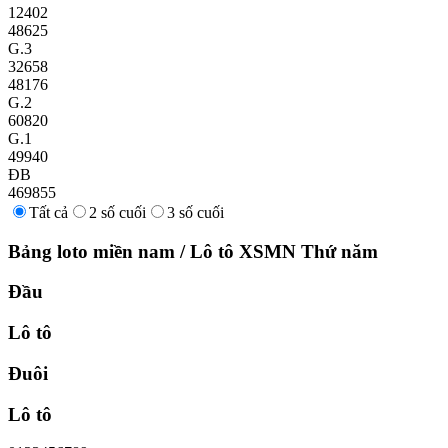
12402
48625
G.3
32658
48176
G.2
60820
G.1
49940
ĐB
469855
Tất cả
2 số cuối
3 số cuối
Bảng loto miền nam
/
Lô tô XSMN
Thứ năm
Đầu
Lô tô
Đuôi
Lô tô