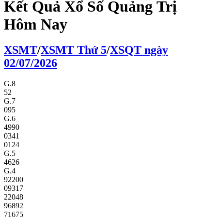
Kết Quả Xổ Số Quảng Trị
Hôm Nay
XS
MT
/
XS
MT
Thứ 5
/
XSQT
ngày
02/07/2026
G.8
52
G.7
095
G.6
4990
0341
0124
G.5
4626
G.4
92200
09317
22048
96892
71675