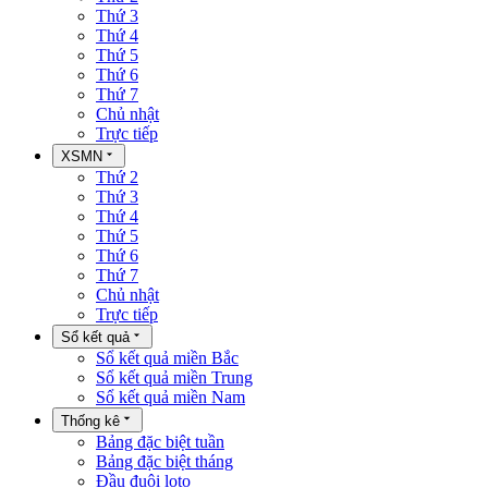
Thứ 3
Thứ 4
Thứ 5
Thứ 6
Thứ 7
Chủ nhật
Trực tiếp
XSMN
Thứ 2
Thứ 3
Thứ 4
Thứ 5
Thứ 6
Thứ 7
Chủ nhật
Trực tiếp
Sổ kết quả
Sổ kết quả miền Bắc
Sổ kết quả miền Trung
Sổ kết quả miền Nam
Thống kê
Bảng đặc biệt tuần
Bảng đặc biệt tháng
Đầu đuôi loto