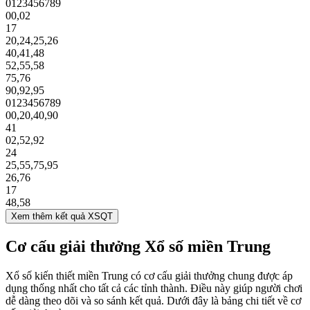
0
1
2
3
4
5
6
7
8
9
00
,
02
17
20
,
24
,
25
,
26
40
,
41
,
48
52
,
55
,
58
75
,
76
90
,
92
,
95
0
1
2
3
4
5
6
7
8
9
00
,
20
,
40
,
90
41
02
,
52
,
92
24
25
,
55
,
75
,
95
26
,
76
17
48
,
58
Xem thêm kết quả XSQT
Cơ cấu giải thưởng Xổ số miền Trung
Xổ số kiến thiết miền Trung có cơ cấu giải thưởng chung được áp
dụng thống nhất cho tất cả các tỉnh thành. Điều này giúp người chơi
dễ dàng theo dõi và so sánh kết quả. Dưới đây là bảng chi tiết về cơ