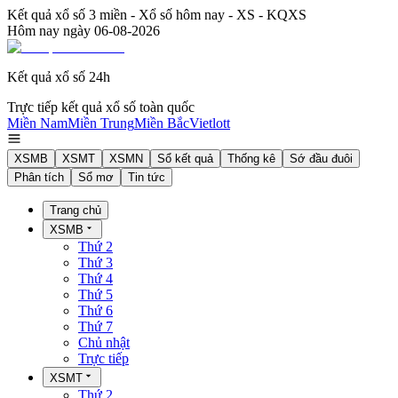
Kết quả xổ số 3 miền - Xổ số hôm nay - XS - KQXS
Hôm nay ngày
06-08-2026
Kết quả xổ số 24h
Trực tiếp kết quả xổ số toàn quốc
Miền Nam
Miền Trung
Miền Bắc
Vietlott
XSMB
XSMT
XSMN
Sổ kết quả
Thống kê
Sớ đầu đuôi
Phân tích
Sổ mơ
Tin tức
Trang chủ
XSMB
Thứ 2
Thứ 3
Thứ 4
Thứ 5
Thứ 6
Thứ 7
Chủ nhật
Trực tiếp
XSMT
Thứ 2