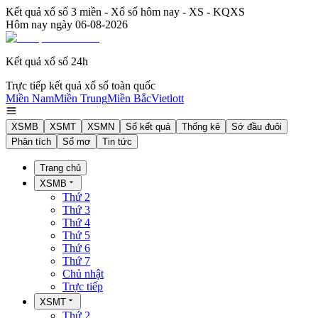
Kết quả xổ số 3 miền - Xổ số hôm nay - XS - KQXS
Hôm nay ngày
06-08-2026
Kết quả xổ số 24h
Trực tiếp kết quả xổ số toàn quốc
Miền Nam
Miền Trung
Miền Bắc
Vietlott
XSMB
XSMT
XSMN
Sổ kết quả
Thống kê
Sớ đầu đuôi
Phân tích
Sổ mơ
Tin tức
Trang chủ
XSMB
Thứ 2
Thứ 3
Thứ 4
Thứ 5
Thứ 6
Thứ 7
Chủ nhật
Trực tiếp
XSMT
Thứ 2