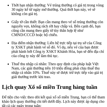
Thời hạn nhận thưởng: Vé trúng thưởng có giá trị trong vòng
30 ngày kể từ ngày mở thưởng. Quá thời hạn này, vé sẽ
không còn giá trị.
Giấy tờ cần thiết: Bạn cần mang theo vé số trúng thưởng còn
nguyên vẹn, không rách rời hay chắp vá. Bên cạnh đó, bạn
cũng cần mang theo giấy tờ tùy thân hợp lệ như
CMND/CCCD hoặc hộ chiếu.
Địa điểm nhận thưởng: Liên hệ trực tiếp tại trụ sở của Công
ty XSKT phát hành vé số đó. Ví dụ, nếu vé của bạn được
phát hành bởi Công ty XSKT Khánh Hòa, bạn sẽ đến địa chỉ
của công ty này để làm thủ tục.
Thuế thu nhập cá nhân: Theo quy định của pháp luật Việt
Nam, các giải thưởng trên 10 triệu đồng phải chịu thuế thu
nhập cá nhân 10%. Thuế này sẽ được trừ trực tiếp vào giá trị
giải thưởng trước khi trao.
Lịch quay Xổ số miền Trung hàng tuần
Để tiện cho việc theo dõi kết quả xổ số miền Trung, bạn có thể tham
khảo lịch quay thưởng chi tiết dưới đây. Lịch này được áp dụng cho
tất cả các ngày trong tuần: