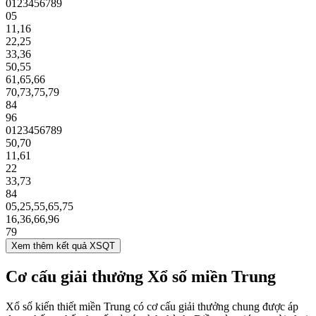
0
1
2
3
4
5
6
7
8
9
05
11
,
16
22
,
25
33
,
36
50
,
55
61
,
65
,
66
70
,
73
,
75
,
79
84
96
0
1
2
3
4
5
6
7
8
9
50
,
70
11
,
61
22
33
,
73
84
05
,
25
,
55
,
65
,
75
16
,
36
,
66
,
96
79
Xem thêm kết quả XSQT
Cơ cấu giải thưởng Xổ số miền Trung
Xổ số kiến thiết miền Trung có cơ cấu giải thưởng chung được áp