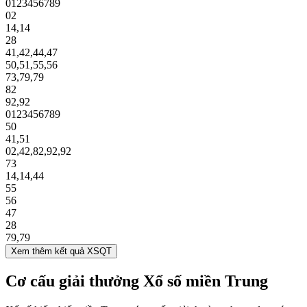
0
1
2
3
4
5
6
7
8
9
02
14
,
14
28
41
,
42
,
44
,
47
50
,
51
,
55
,
56
73
,
79
,
79
82
92
,
92
0
1
2
3
4
5
6
7
8
9
50
41
,
51
02
,
42
,
82
,
92
,
92
73
14
,
14
,
44
55
56
47
28
79
,
79
Xem thêm kết quả XSQT
Cơ cấu giải thưởng Xổ số miền Trung