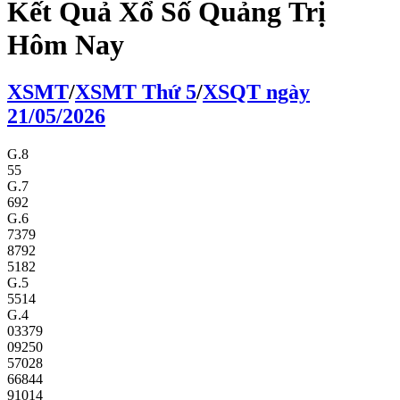
Kết Quả Xổ Số Quảng Trị
Hôm Nay
XS
MT
/
XS
MT
Thứ 5
/
XSQT
ngày
21/05/2026
G.8
55
G.7
692
G.6
7379
8792
5182
G.5
5514
G.4
03379
09250
57028
66844
91014