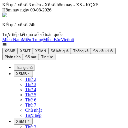
Kết quả xổ số 3 miền - Xổ số hôm nay - XS - KQXS
Hôm nay ngày
09-08-2026
Kết quả xổ số 24h
Trực tiếp kết quả xổ số toàn quốc
Miền Nam
Miền Trung
Miền Bắc
Vietlott
XSMB
XSMT
XSMN
Sổ kết quả
Thống kê
Sớ đầu đuôi
Phân tích
Sổ mơ
Tin tức
Trang chủ
XSMB
Thứ 2
Thứ 3
Thứ 4
Thứ 5
Thứ 6
Thứ 7
Chủ nhật
Trực tiếp
XSMT
Thứ 2