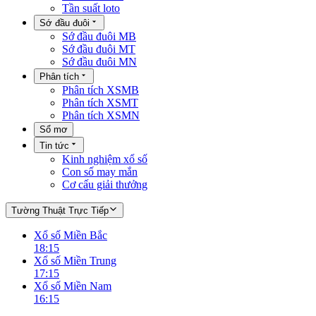
Tần suất loto
Sớ đầu đuôi
Sớ đầu đuôi MB
Sớ đầu đuôi MT
Sớ đầu đuôi MN
Phân tích
Phân tích XSMB
Phân tích XSMT
Phân tích XSMN
Sổ mơ
Tin tức
Kinh nghiệm xổ số
Con số may mắn
Cơ cấu giải thưởng
Tường Thuật Trực Tiếp
Xổ số Miền Bắc
18:15
Xổ số Miền Trung
17:15
Xổ số Miền Nam
16:15