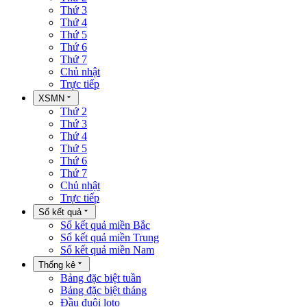
Thứ 3
Thứ 4
Thứ 5
Thứ 6
Thứ 7
Chủ nhật
Trực tiếp
XSMN
Thứ 2
Thứ 3
Thứ 4
Thứ 5
Thứ 6
Thứ 7
Chủ nhật
Trực tiếp
Sổ kết quả
Sổ kết quả miền Bắc
Sổ kết quả miền Trung
Sổ kết quả miền Nam
Thống kê
Bảng đặc biệt tuần
Bảng đặc biệt tháng
Đầu đuôi loto