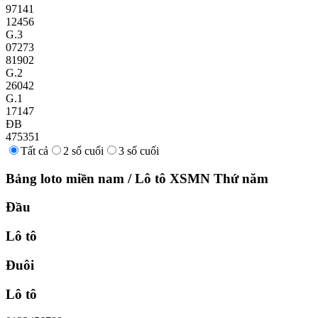
97141
12456
G.3
07273
81902
G.2
26042
G.1
17147
ĐB
475351
Tất cả
2 số cuối
3 số cuối
Bảng loto miền nam
/
Lô tô XSMN
Thứ năm
Đầu
Lô tô
Đuôi
Lô tô