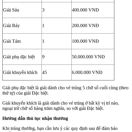
Giải Sáu
3
400.000 VNĐ
Giải Bảy
1
200.000 VNĐ
Giải Tám
1
100.000 VNĐ
Giải phụ đặc biệt
9
50.000.000 VNĐ
Giải khuyến khích
45
6.000.000 VNĐ
Giải phụ đặc biệt là giải dành cho vé trúng 5 chữ số cuối cùng (theo
thứ tự) của giải Đặc biệt.
Giải khuyến khích là giải dành cho vé trúng ở bất kỳ vị trí nào,
ngoại trừ chữ số hàng trăm nghìn, so với giải Đặc biệt.
Hướng dẫn thủ tục nhận thưởng
Khi trúng thưởng, bạn cần lưu ý các quy định sau để đảm bảo