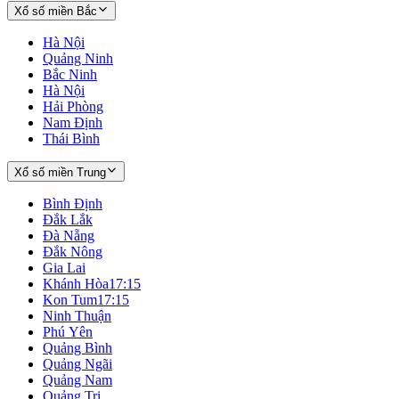
Xổ số miền Bắc
Hà Nội
Quảng Ninh
Bắc Ninh
Hà Nội
Hải Phòng
Nam Định
Thái Bình
Xổ số miền Trung
Bình Định
Đắk Lắk
Đà Nẵng
Đắk Nông
Gia Lai
Khánh Hòa
17:15
Kon Tum
17:15
Ninh Thuận
Phú Yên
Quảng Bình
Quảng Ngãi
Quảng Nam
Quảng Trị