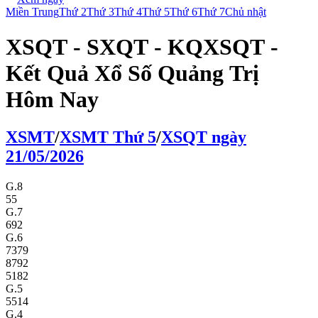
Miền Trung
Thứ 2
Thứ 3
Thứ 4
Thứ 5
Thứ 6
Thứ 7
Chủ nhật
XSQT - SXQT - KQXSQT -
Kết Quả Xổ Số Quảng Trị
Hôm Nay
XS
MT
/
XS
MT
Thứ 5
/
XSQT
ngày
21/05/2026
G.8
55
G.7
692
G.6
7379
8792
5182
G.5
5514
G.4