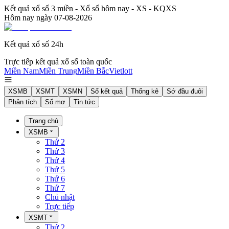
Kết quả xổ số 3 miền - Xổ số hôm nay - XS - KQXS
Hôm nay ngày
07-08-2026
Kết quả xổ số 24h
Trực tiếp kết quả xổ số toàn quốc
Miền Nam
Miền Trung
Miền Bắc
Vietlott
XSMB
XSMT
XSMN
Sổ kết quả
Thống kê
Sớ đầu đuôi
Phân tích
Sổ mơ
Tin tức
Trang chủ
XSMB
Thứ 2
Thứ 3
Thứ 4
Thứ 5
Thứ 6
Thứ 7
Chủ nhật
Trực tiếp
XSMT
Thứ 2