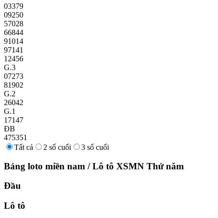
03379
09250
57028
66844
91014
97141
12456
G.3
07273
81902
G.2
26042
G.1
17147
ĐB
475351
Tất cả
2 số cuối
3 số cuối
Bảng loto miền nam
/
Lô tô XSMN
Thứ năm
Đầu
Lô tô