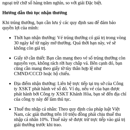
ngoại trừ chữ số hàng trăm nghìn, so với giải Đặc biệt.
Hướng dẫn thủ tục nhận thưởng
Khi trúng thưởng, bạn cần lưu ý các quy định sau để đảm bảo
quyền lợi của mình:
Thời hạn nhận thưởng: Vé trúng thưởng có giá trị trong vòng
30 ngày kể từ ngày mở thưởng. Quá thời hạn này, vé sẽ
không còn giá trị.
Giấy tờ cần thiết: Bạn cần mang theo vé số trúng thưởng còn
nguyên vẹn, không rách rời hay chắp vá. Bên cạnh đó, bạn
cũng cần mang theo giấy tờ tùy thân hợp lệ như
CMND/CCCD hoặc hộ chiếu.
Địa điểm nhận thưởng: Liên hệ trực tiếp tại trụ sở của Công
ty XSKT phát hành vé số đó. Ví dụ, nếu vé của bạn được
phát hành bởi Công ty XSKT Khánh Hòa, bạn sẽ đến địa chỉ
của công ty này để làm thủ tục.
Thuế thu nhập cá nhân: Theo quy định của pháp luật Việt
Nam, các giải thưởng trên 10 triệu đồng phải chịu thuế thu
nhập cá nhân 10%. Thuế này sẽ được trừ trực tiếp vào giá trị
giải thưởng trước khi trao.