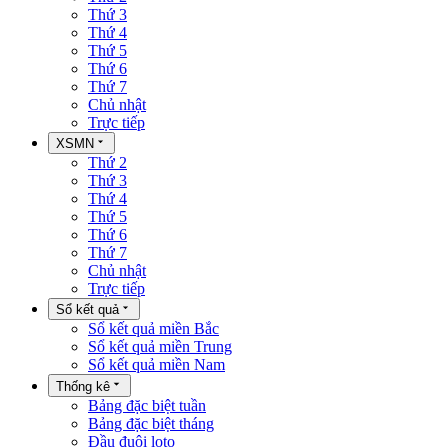
Thứ 3
Thứ 4
Thứ 5
Thứ 6
Thứ 7
Chủ nhật
Trực tiếp
XSMN
Thứ 2
Thứ 3
Thứ 4
Thứ 5
Thứ 6
Thứ 7
Chủ nhật
Trực tiếp
Sổ kết quả
Sổ kết quả miền Bắc
Sổ kết quả miền Trung
Sổ kết quả miền Nam
Thống kê
Bảng đặc biệt tuần
Bảng đặc biệt tháng
Đầu đuôi loto