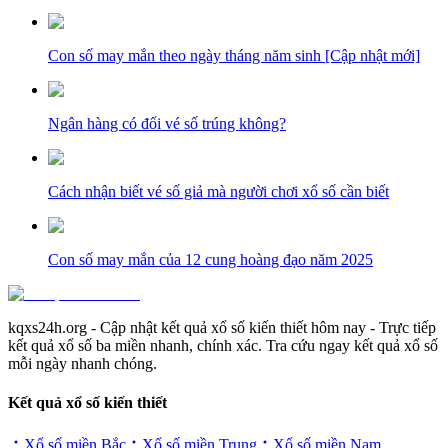
Con số may mắn theo ngày tháng năm sinh [Cập nhật mới]
Ngân hàng có đổi vé số trúng không?
Cách nhận biết vé số giả mà người chơi xổ số cần biết
Con số may mắn của 12 cung hoàng đạo năm 2025
kqxs24h.org - Cập nhật kết quả xổ số kiến thiết hôm nay - Trực tiếp
kết quả xổ số ba miền nhanh, chính xác. Tra cứu ngay kết quả xổ số
mỗi ngày nhanh chóng.
Kết quả xổ số kiến thiết
Xổ số miền Bắc
Xổ số miền Trung
Xổ số miền Nam