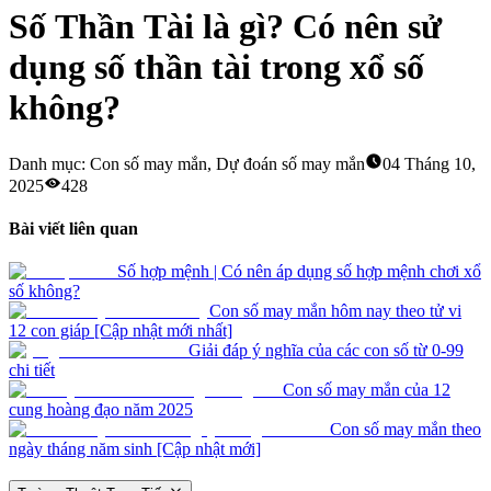
Số Thần Tài là gì? Có nên sử
dụng số thần tài trong xổ số
không?
Danh mục: Con số may mắn, Dự đoán số may mắn
04 Tháng 10,
2025
428
Bài viết liên quan
Số hợp mệnh | Có nên áp dụng số hợp mệnh chơi xổ
số không?
Con số may mắn hôm nay theo tử vi
12 con giáp [Cập nhật mới nhất]
Giải đáp ý nghĩa của các con số từ 0-99
chi tiết
Con số may mắn của 12
cung hoàng đạo năm 2025
Con số may mắn theo
ngày tháng năm sinh [Cập nhật mới]