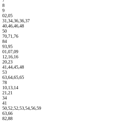
7
8
9
02
,
05
31
,
34
,
36
,
36
,
37
40
,
46
,
46
,
48
50
70
,
71
,
76
84
93
,
95
01
,
07
,
09
12
,
16
,
16
20
,
23
41
,
44
,
45
,
48
53
63
,
64
,
65
,
65
78
10
,
13
,
14
21
,
21
34
41
50
,
52
,
52
,
53
,
54
,
56
,
59
63
,
66
82
,
88