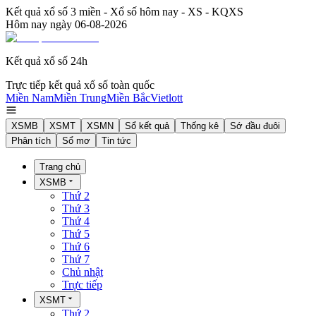
Kết quả xổ số 3 miền - Xổ số hôm nay - XS - KQXS
Hôm nay ngày
06-08-2026
Kết quả xổ số 24h
Trực tiếp kết quả xổ số toàn quốc
Miền Nam
Miền Trung
Miền Bắc
Vietlott
XSMB
XSMT
XSMN
Sổ kết quả
Thống kê
Sớ đầu đuôi
Phân tích
Sổ mơ
Tin tức
Trang chủ
XSMB
Thứ 2
Thứ 3
Thứ 4
Thứ 5
Thứ 6
Thứ 7
Chủ nhật
Trực tiếp
XSMT
Thứ 2