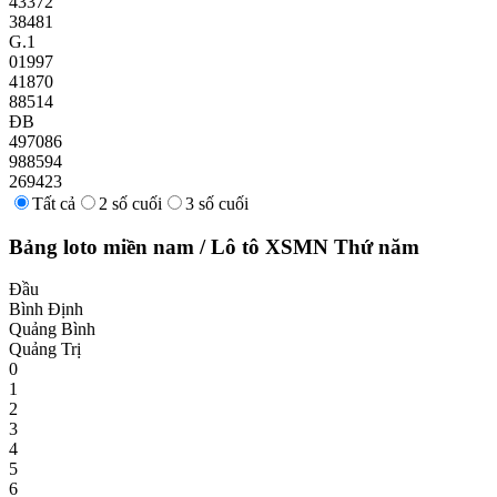
43372
38481
G.1
01997
41870
88514
ĐB
497086
988594
269423
Tất cả
2 số cuối
3 số cuối
Bảng loto miền nam
/
Lô tô XSMN
Thứ năm
Đầu
Bình Định
Quảng Bình
Quảng Trị
0
1
2
3
4
5
6