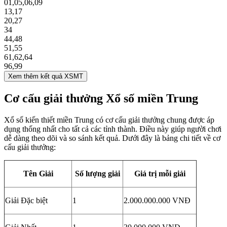
01
,
05
,
06
,
09
13
,
17
20
,
27
34
44
,
48
51
,
55
61
,
62
,
64
96
,
99
Xem thêm kết quả XSMT
Cơ cấu giải thưởng Xổ số miền Trung
Xổ số kiến thiết miền Trung có cơ cấu giải thưởng chung được áp
dụng thống nhất cho tất cả các tỉnh thành. Điều này giúp người chơi
dễ dàng theo dõi và so sánh kết quả. Dưới đây là bảng chi tiết về cơ
cấu giải thưởng:
Tên Giải
Số lượng giải
Giá trị mỗi giải
Giải Đặc biệt
1
2.000.000.000 VNĐ