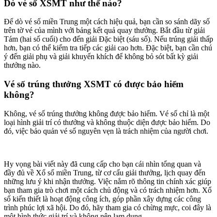
Dò vé số XSMT như thế nào?
Để dò vé số miền Trung một cách hiệu quả, bạn cần so sánh dãy số
trên tờ vé của mình với bảng kết quả quay thưởng. Bắt đầu từ giải
Tám (hai số cuối) cho đến giải Đặc biệt (sáu số). Nếu trúng giải thấp
hơn, bạn có thể kiểm tra tiếp các giải cao hơn. Đặc biệt, bạn cần chú
ý đến giải phụ và giải khuyến khích để không bỏ sót bất kỳ giải
thưởng nào.
Vé số trúng thưởng XSMT có được bảo hiểm
không?
Không, vé số trúng thưởng không được bảo hiểm. Vé số chỉ là một
loại hình giải trí có thưởng và không thuộc diện được bảo hiểm. Do
đó, việc bảo quản vé số nguyên vẹn là trách nhiệm của người chơi.
Hy vọng bài viết này đã cung cấp cho bạn cái nhìn tổng quan và
đầy đủ về Xổ số miền Trung, từ cơ cấu giải thưởng, lịch quay đến
những lưu ý khi nhận thưởng. Việc nắm rõ thông tin chính xác giúp
bạn tham gia trò chơi một cách chủ động và có trách nhiệm hơn. Xổ
số kiến thiết là hoạt động công ích, góp phần xây dựng các công
trình phúc lợi xã hội. Do đó, hãy tham gia có chừng mực, coi đây là
một hình thức giải trí và không nên lạm dụng.