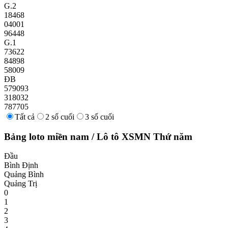
G.2
18468
04001
96448
G.1
73622
84898
58009
ĐB
579093
318032
787705
Tất cả
2 số cuối
3 số cuối
Bảng loto miền nam
/
Lô tô XSMN
Thứ năm
Đầu
Bình Định
Quảng Bình
Quảng Trị
0
1
2
3