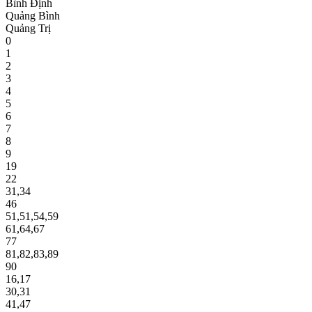
Bình Định
Quảng Bình
Quảng Trị
0
1
2
3
4
5
6
7
8
9
19
22
31
,
34
46
51
,
51
,
54
,
59
61
,
64
,
67
77
81
,
82
,
83
,
89
90
16
,
17
30
,
31
41
,
47