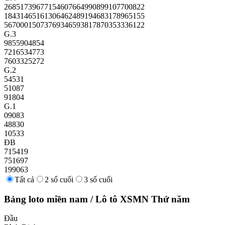
26851
73967
71546
07664
99089
91077
00822
18431
46516
13064
62489
19468
31789
65155
56700
01507
37693
46593
81787
03533
36122
G.3
98559
04854
72165
34773
76033
25272
G.2
54531
51087
91804
G.1
09083
48830
10533
ĐB
715419
751697
199063
Tất cả
2 số cuối
3 số cuối
Bảng loto miền nam
/
Lô tô XSMN
Thứ năm
Đầu