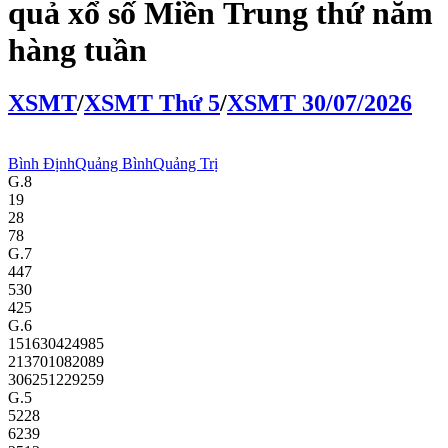
quả xổ số Miền Trung thứ năm
hàng tuần
XS
MT
/
XS
MT
Thứ 5
/
XS
MT
30/07/2026
Bình Định
Quảng Bình
Quảng Trị
G.8
19
28
78
G.7
447
530
425
G.6
1516
3042
4985
2137
0108
2089
3062
5122
9259
G.5
5228
6239