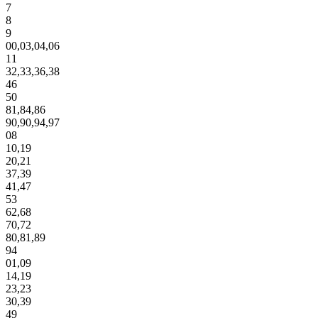
7
8
9
00
,
03
,
04
,
06
11
32
,
33
,
36
,
38
46
50
81
,
84
,
86
90
,
90
,
94
,
97
08
10
,
19
20
,
21
37
,
39
41
,
47
53
62
,
68
70
,
72
80
,
81
,
89
94
01
,
09
14
,
19
23
,
23
30
,
39
49