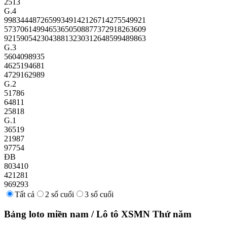
2513
G.4
99834
44872
65993
49142
12671
42755
49921
57370
61499
46536
50508
87737
29182
63609
92159
05423
04388
13230
31264
85994
89863
G.3
56040
98935
46251
94681
47291
62989
G.2
51786
64811
25818
G.1
36519
21987
97754
ĐB
803410
421281
969293
Tất cả
2 số cuối
3 số cuối
Bảng loto miền nam
/
Lô tô XSMN
Thứ năm