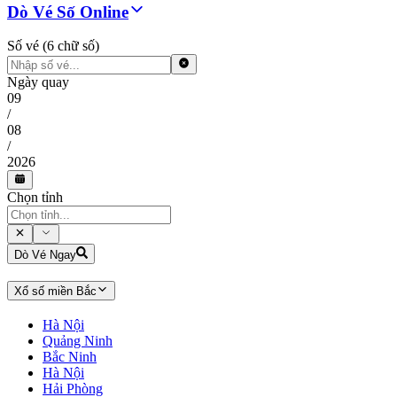
Dò Vé Số Online
Số vé (6 chữ số)
Ngày quay
09
/
08
/
2026
Chọn tỉnh
Dò Vé Ngay
Xổ số miền Bắc
Hà Nội
Quảng Ninh
Bắc Ninh
Hà Nội
Hải Phòng