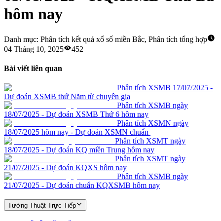
hôm nay
Danh mục: Phân tích kết quả xổ số miền Bắc, Phân tích tổng hợp
04 Tháng 10, 2025
452
Bài viết liên quan
Phân tích XSMB 17/07/2025 -
Dự đoán XSMB thứ Năm từ chuyên gia
Phân tích XSMB ngày
18/07/2025 - Dự đoán XSMB Thứ 6 hôm nay
Phân tích XSMN ngày
18/07/2025 hôm nay - Dự đoán XSMN chuẩn
Phân tích XSMT ngày
18/07/2025 - Dự đoán KQ miền Trung hôm nay
Phân tích XSMT ngày
21/07/2025 - Dự đoán KQXS hôm nay
Phân tích XSMB ngày
21/07/2025 - Dự đoán chuẩn KQXSMB hôm nay
Tường Thuật Trực Tiếp