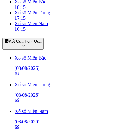
Xổ số Miền Bắc
18:15
Xổ số Miền Trung
17:15
Xổ số Miền Nam
16:15
Kết Quả Hôm Qua
Xổ số Miền Bắc
(
08/08/2026
)
Xổ số Miền Trung
(
08/08/2026
)
Xổ số Miền Nam
(
08/08/2026
)