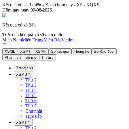
Kết quả xổ số 3 miền - Xổ số hôm nay - XS - KQXS
Hôm nay ngày
09-08-2026
Kết quả xổ số 24h
Trực tiếp kết quả xổ số toàn quốc
Miền Nam
Miền Trung
Miền Bắc
Vietlott
XSMB
XSMT
XSMN
Sổ kết quả
Thống kê
Sớ đầu đuôi
Phân tích
Sổ mơ
Tin tức
Trang chủ
XSMB
Thứ 2
Thứ 3
Thứ 4
Thứ 5
Thứ 6
Thứ 7
Chủ nhật
Trực tiếp
XSMT
Thứ 2