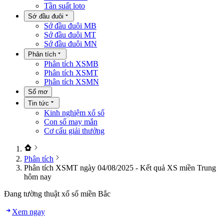
Tần suất loto
Sớ đầu đuôi
Sớ đầu đuôi MB
Sớ đầu đuôi MT
Sớ đầu đuôi MN
Phân tích
Phân tích XSMB
Phân tích XSMT
Phân tích XSMN
Sổ mơ
Tin tức
Kinh nghiệm xổ số
Con số may mắn
Cơ cấu giải thưởng
Phân tích
Phân tích XSMT ngày 04/08/2025 - Kết quả XS miền Trung
hôm nay
Đang tường thuật xổ số miền Bắc
Xem ngay