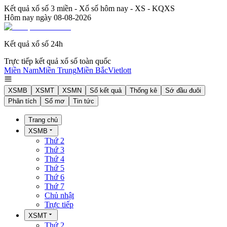
Kết quả xổ số 3 miền - Xổ số hôm nay - XS - KQXS
Hôm nay ngày
08-08-2026
Kết quả xổ số 24h
Trực tiếp kết quả xổ số toàn quốc
Miền Nam
Miền Trung
Miền Bắc
Vietlott
XSMB
XSMT
XSMN
Sổ kết quả
Thống kê
Sớ đầu đuôi
Phân tích
Sổ mơ
Tin tức
Trang chủ
XSMB
Thứ 2
Thứ 3
Thứ 4
Thứ 5
Thứ 6
Thứ 7
Chủ nhật
Trực tiếp
XSMT
Thứ 2