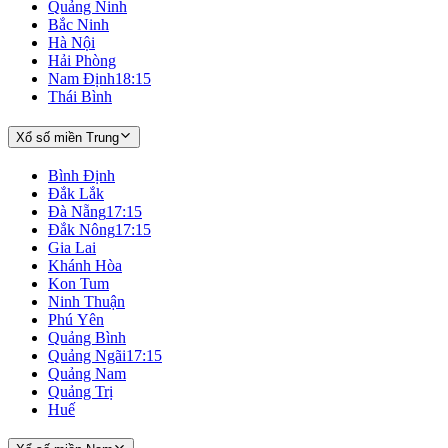
Quảng Ninh
Bắc Ninh
Hà Nội
Hải Phòng
Nam Định
18:15
Thái Bình
Xổ số miền Trung
Bình Định
Đắk Lắk
Đà Nẵng
17:15
Đắk Nông
17:15
Gia Lai
Khánh Hòa
Kon Tum
Ninh Thuận
Phú Yên
Quảng Bình
Quảng Ngãi
17:15
Quảng Nam
Quảng Trị
Huế