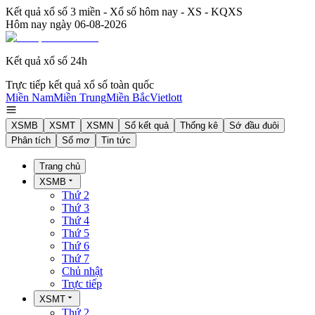
Kết quả xổ số 3 miền - Xổ số hôm nay - XS - KQXS
Hôm nay ngày
06-08-2026
Kết quả xổ số 24h
Trực tiếp kết quả xổ số toàn quốc
Miền Nam
Miền Trung
Miền Bắc
Vietlott
XSMB
XSMT
XSMN
Sổ kết quả
Thống kê
Sớ đầu đuôi
Phân tích
Sổ mơ
Tin tức
Trang chủ
XSMB
Thứ 2
Thứ 3
Thứ 4
Thứ 5
Thứ 6
Thứ 7
Chủ nhật
Trực tiếp
XSMT
Thứ 2