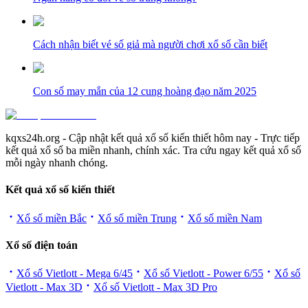
Cách nhận biết vé số giả mà người chơi xổ số cần biết
Con số may mắn của 12 cung hoàng đạo năm 2025
kqxs24h.org - Cập nhật kết quả xổ số kiến thiết hôm nay - Trực tiếp
kết quả xổ số ba miền nhanh, chính xác. Tra cứu ngay kết quả xổ số
mỗi ngày nhanh chóng.
Kết quả xổ số kiến thiết
Xổ số miền Bắc
Xổ số miền Trung
Xổ số miền Nam
Xổ số điện toán
Xổ số Vietlott - Mega 6/45
Xổ số Vietlott - Power 6/55
Xổ số
Vietlott - Max 3D
Xổ số Vietlott - Max 3D Pro