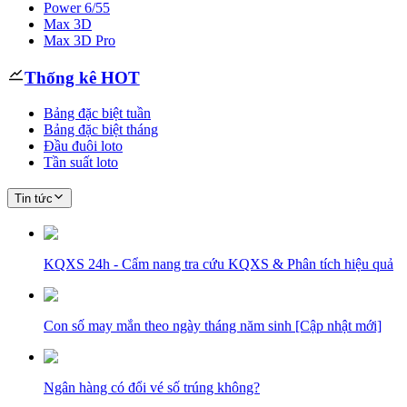
Power 6/55
Max 3D
Max 3D Pro
Thống kê HOT
Bảng đặc biệt tuần
Bảng đặc biệt tháng
Đầu đuôi loto
Tần suất loto
Tin tức
KQXS 24h - Cẩm nang tra cứu KQXS & Phân tích hiệu quả
Con số may mắn theo ngày tháng năm sinh [Cập nhật mới]
Ngân hàng có đổi vé số trúng không?