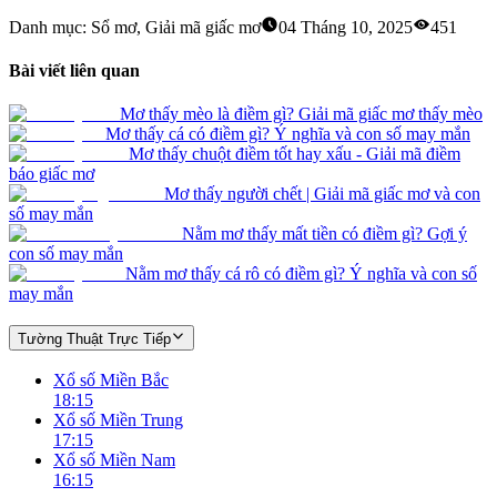
Danh mục: Sổ mơ, Giải mã giấc mơ
04 Tháng 10, 2025
451
Bài viết liên quan
Mơ thấy mèo là điềm gì? Giải mã giấc mơ thấy mèo
Mơ thấy cá có điềm gì? Ý nghĩa và con số may mắn
Mơ thấy chuột điềm tốt hay xấu - Giải mã điềm
báo giấc mơ
Mơ thấy người chết | Giải mã giấc mơ và con
số may mắn
Nằm mơ thấy mất tiền có điềm gì? Gợi ý
con số may mắn
Nằm mơ thấy cá rô có điềm gì? Ý nghĩa và con số
may mắn
Tường Thuật Trực Tiếp
Xổ số Miền Bắc
18:15
Xổ số Miền Trung
17:15
Xổ số Miền Nam
16:15