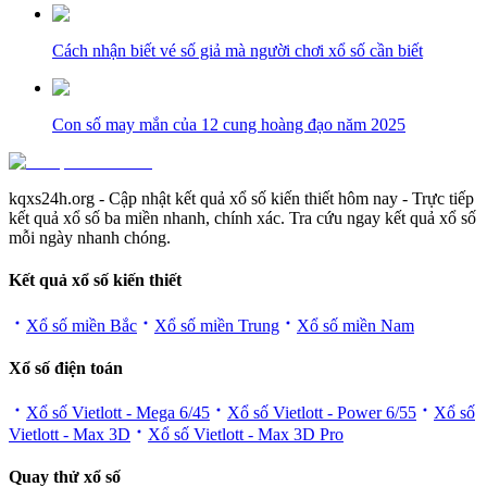
Cách nhận biết vé số giả mà người chơi xổ số cần biết
Con số may mắn của 12 cung hoàng đạo năm 2025
kqxs24h.org - Cập nhật kết quả xổ số kiến thiết hôm nay - Trực tiếp
kết quả xổ số ba miền nhanh, chính xác. Tra cứu ngay kết quả xổ số
mỗi ngày nhanh chóng.
Kết quả xổ số kiến thiết
Xổ số miền Bắc
Xổ số miền Trung
Xổ số miền Nam
Xổ số điện toán
Xổ số Vietlott - Mega 6/45
Xổ số Vietlott - Power 6/55
Xổ số
Vietlott - Max 3D
Xổ số Vietlott - Max 3D Pro
Quay thử xổ số