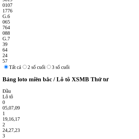
0107
1776
G.6
065
764
088
G.7
39
64
24
57
Tất cả
2 số cuối
3 số cuối
Bảng loto miền bắc
/
Lô tô XSMB
Thứ tư
Đầu
Lô tô
0
05
,
07
,
09
1
19
,
16
,
17
2
24
,
27
,
23
3