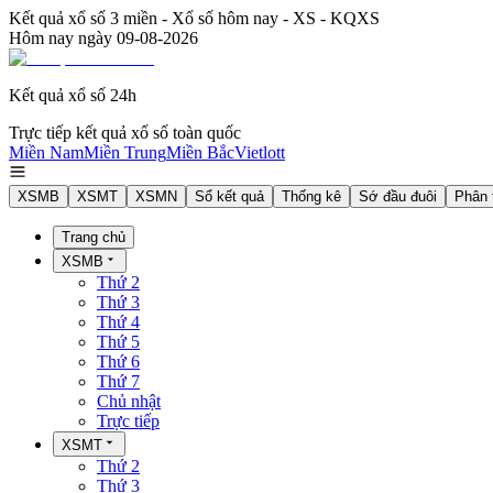
Kết quả xổ số 3 miền - Xổ số hôm nay - XS - KQXS
Hôm nay ngày
09-08-2026
Kết quả xổ số 24h
Trực tiếp kết quả xổ số toàn quốc
Miền Nam
Miền Trung
Miền Bắc
Vietlott
XSMB
XSMT
XSMN
Sổ kết quả
Thống kê
Sớ đầu đuôi
Phân 
Trang chủ
XSMB
Thứ 2
Thứ 3
Thứ 4
Thứ 5
Thứ 6
Thứ 7
Chủ nhật
Trực tiếp
XSMT
Thứ 2
Thứ 3