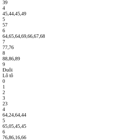
39
4
45
,
44
,
45
,
49
5
57
6
64
,
65
,
64
,
69
,
66
,
67
,
68
7
77
,
76
8
88
,
86
,
89
9
Đuôi
Lô tô
0
1
2
3
23
4
64
,
24
,
64
,
44
5
65
,
05
,
45
,
45
6
76
,
86
,
16
,
66