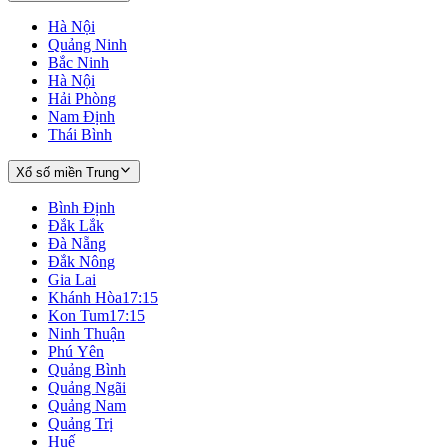
Hà Nội
Quảng Ninh
Bắc Ninh
Hà Nội
Hải Phòng
Nam Định
Thái Bình
Xổ số miền Trung
Bình Định
Đắk Lắk
Đà Nẵng
Đắk Nông
Gia Lai
Khánh Hòa
17:15
Kon Tum
17:15
Ninh Thuận
Phú Yên
Quảng Bình
Quảng Ngãi
Quảng Nam
Quảng Trị
Huế