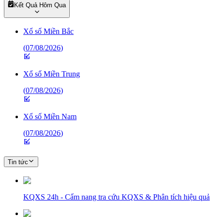
Kết Quả Hôm Qua
Xổ số Miền Bắc
(
07/08/2026
)
Xổ số Miền Trung
(
07/08/2026
)
Xổ số Miền Nam
(
07/08/2026
)
Tin tức
KQXS 24h - Cẩm nang tra cứu KQXS & Phân tích hiệu quả