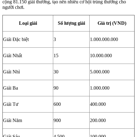
cộng 81.150 giải thưởng, tạo nên nhiều cơ hội trúng thưởng cho
người chơi.
Loại giải
Số lượng giải
Giá trị (VND)
Giải Đặc biệt
3
1.000.000.000
Giải Nhất
15
10.000.000
Giải Nhì
30
5.000.000
Giải Ba
90
1.000.000
Giải Tư
600
400.000
Giải Năm
900
200.000
Giải Sáu
4.500
100.000