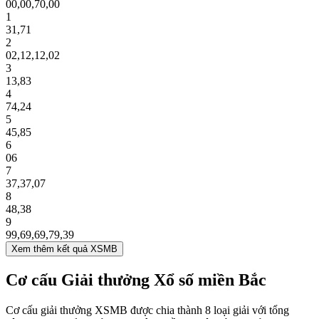
00
,
00
,
70
,
00
1
31
,
71
2
02
,
12
,
12
,
02
3
13
,
83
4
74
,
24
5
45
,
85
6
06
7
37
,
37
,
07
8
48
,
38
9
99
,
69
,
69
,
79
,
39
Xem thêm kết quả XSMB
Cơ cấu Giải thưởng Xổ số miền Bắc
Cơ cấu giải thưởng XSMB được chia thành 8 loại giải với tổng