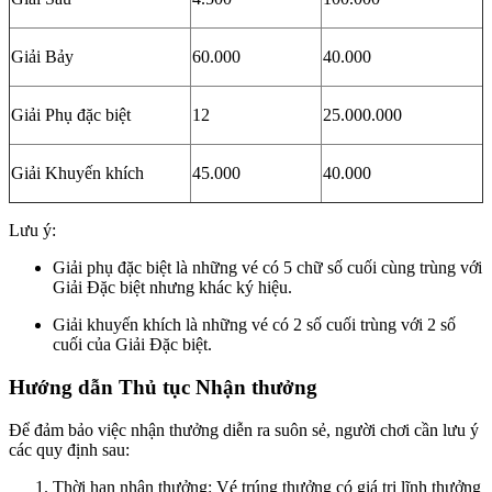
Giải Bảy
60.000
40.000
Giải Phụ đặc biệt
12
25.000.000
Giải Khuyến khích
45.000
40.000
Lưu ý:
Giải phụ đặc biệt là những vé có 5 chữ số cuối cùng trùng với
Giải Đặc biệt nhưng khác ký hiệu.
Giải khuyến khích là những vé có 2 số cuối trùng với 2 số
cuối của Giải Đặc biệt.
Hướng dẫn Thủ tục Nhận thưởng
Để đảm bảo việc nhận thưởng diễn ra suôn sẻ, người chơi cần lưu ý
các quy định sau:
Thời hạn nhận thưởng: Vé trúng thưởng có giá trị lĩnh thưởng