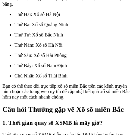
bằng.
Thứ Hai: Xổ số Hà Nội
Thứ Ba: Xổ số Quảng Ninh
Thứ Tư: Xổ số Bắc Ninh
Thứ Năm: Xổ số Hà Nội
Thứ Sáu: Xổ số Hải Phòng
Thứ Bảy: Xổ số Nam Định
Chủ Nhật: Xổ số Thái Bình
Bạn có thể theo dõi trực tiếp xổ số miền Bắc trên các kênh truyền
hình hoặc các trang web uy tín để cập nhật kết quả xổ số miền Bắc
hôm nay một cách nhanh chóng.
Câu hỏi Thường gặp về Xổ số miền Bắc
1. Thời gian quay số XSMB là mấy giờ?
Thời gian quay số XSMB diễn ra vào lúc 18:15 hàng ngày, bao