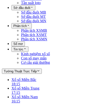
Tần suất loto
Sớ đầu đuôi
Sớ đầu đuôi MB
Sớ đầu đuôi MT
Sớ đầu đuôi MN
Phân tích
Phân tích XSMB
Phân tích XSMT
Phân tích XSMN
Sổ mơ
Tin tức
Kinh nghiệm xổ số
Con số may mắn
Cơ cấu giải thưởng
Tường Thuật Trực Tiếp
Xổ số Miền Bắc
18:15
Xổ số Miền Trung
17:15
Xổ số Miền Nam
16:15