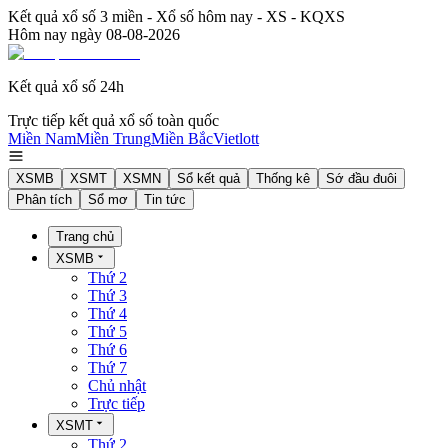
Kết quả xổ số 3 miền - Xổ số hôm nay - XS - KQXS
Hôm nay ngày
08-08-2026
Kết quả xổ số 24h
Trực tiếp kết quả xổ số toàn quốc
Miền Nam
Miền Trung
Miền Bắc
Vietlott
XSMB
XSMT
XSMN
Sổ kết quả
Thống kê
Sớ đầu đuôi
Phân tích
Sổ mơ
Tin tức
Trang chủ
XSMB
Thứ 2
Thứ 3
Thứ 4
Thứ 5
Thứ 6
Thứ 7
Chủ nhật
Trực tiếp
XSMT
Thứ 2