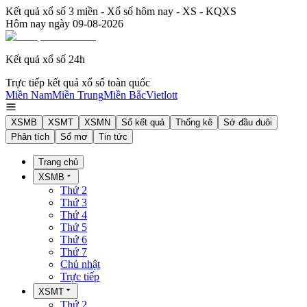
Kết quả xổ số 3 miền - Xổ số hôm nay - XS - KQXS
Hôm nay ngày
09-08-2026
Kết quả xổ số 24h
Trực tiếp kết quả xổ số toàn quốc
Miền Nam
Miền Trung
Miền Bắc
Vietlott
XSMB
XSMT
XSMN
Sổ kết quả
Thống kê
Sớ đầu đuôi
Phân tích
Sổ mơ
Tin tức
Trang chủ
XSMB
Thứ 2
Thứ 3
Thứ 4
Thứ 5
Thứ 6
Thứ 7
Chủ nhật
Trực tiếp
XSMT
Thứ 2