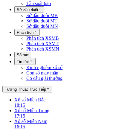
Tần suất loto
Sớ đầu đuôi
Sớ đầu đuôi MB
Sớ đầu đuôi MT
Sớ đầu đuôi MN
Phân tích
Phân tích XSMB
Phân tích XSMT
Phân tích XSMN
Sổ mơ
Tin tức
Kinh nghiệm xổ số
Con số may mắn
Cơ cấu giải thưởng
Tường Thuật Trực Tiếp
Xổ số Miền Bắc
18:15
Xổ số Miền Trung
17:15
Xổ số Miền Nam
16:15