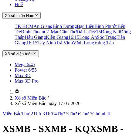
Huế
Xổ số miền Nam
TP. HCM
An Giang
Bình Dương
Bạc Liêu
Bình Phước
Bến
Tre
Bình Thuận
Cà Mau
Cần Thơ
Đà Lạt
16:15
Đồng Nai
Đồng
Tháp
Hậu Giang
Kiên Giang
16:15
Long An
Sóc Trăng
Tiền
Giang
16:15
Tây Ninh
Trà Vinh
Vĩnh Long
Vũng Tàu
Xổ số điện toán
Mega 6/45
Power 6/55
Max 3D
Max 3D Pro
Xổ số Miền Bắc
Xổ số Miền Bắc ngày 17-05-2026
Miền Bắc
Thứ 2
Thứ 3
Thứ 4
Thứ 5
Thứ 6
Thứ 7
Chủ nhật
XSMB - SXMB - KQXSMB -