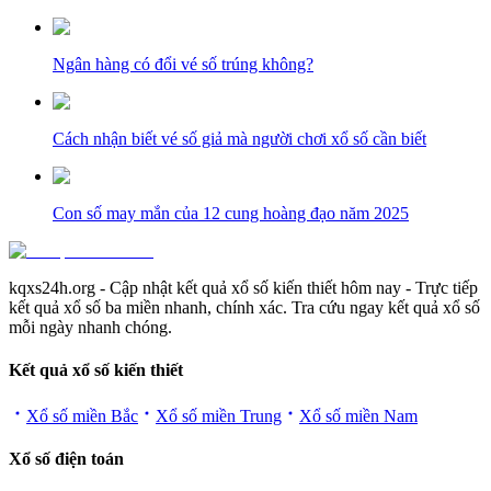
Ngân hàng có đổi vé số trúng không?
Cách nhận biết vé số giả mà người chơi xổ số cần biết
Con số may mắn của 12 cung hoàng đạo năm 2025
kqxs24h.org - Cập nhật kết quả xổ số kiến thiết hôm nay - Trực tiếp
kết quả xổ số ba miền nhanh, chính xác. Tra cứu ngay kết quả xổ số
mỗi ngày nhanh chóng.
Kết quả xổ số kiến thiết
Xổ số miền Bắc
Xổ số miền Trung
Xổ số miền Nam
Xổ số điện toán