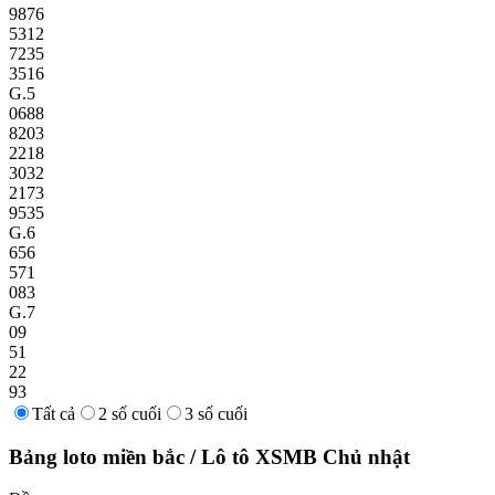
9876
5312
7235
3516
G.5
0688
8203
2218
3032
2173
9535
G.6
656
571
083
G.7
09
51
22
93
Tất cả
2 số cuối
3 số cuối
Bảng loto miền bắc
/
Lô tô XSMB
Chủ nhật