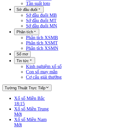
Tần suất loto
Sớ đầu đuôi
Sớ đầu đuôi MB
Sớ đầu đuôi MT
Sớ đầu đuôi MN
Phân tích
Phân tích XSMB
Phân tích XSMT
Phân tích XSMN
Sổ mơ
Tin tức
Kinh nghiệm xổ số
Con số may mắn
Cơ cấu giải thưởng
Tường Thuật Trực Tiếp
Xổ số Miền Bắc
18:15
Xổ số Miền Trung
Mới
Xổ số Miền Nam
Mới