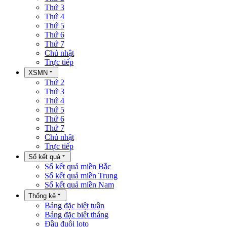
Thứ 3
Thứ 4
Thứ 5
Thứ 6
Thứ 7
Chủ nhật
Trực tiếp
XSMN
Thứ 2
Thứ 3
Thứ 4
Thứ 5
Thứ 6
Thứ 7
Chủ nhật
Trực tiếp
Sổ kết quả
Sổ kết quả miền Bắc
Sổ kết quả miền Trung
Sổ kết quả miền Nam
Thống kê
Bảng đặc biệt tuần
Bảng đặc biệt tháng
Đầu đuôi loto