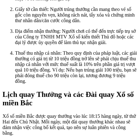
Giấy tờ cần thiết: Người trúng thưởng cần mang theo vé số
gốc còn nguyên vẹn, không rách nát, tẩy xóa và chứng minh
thư nhân dân/căn cước công dân.
Địa điểm nhận thưởng: Người chơi có thể đến trực tiếp trụ sở
của Công ty TNHH MTV Xổ số kiến thiết Thủ đô hoặc các
đại lý được ủy quyền để làm thủ tục nhận giải.
Thuế thu nhập cá nhân: Theo quy định của pháp luật, các giải
thưởng có giá trị từ 10 triệu đồng trở lên sẽ phải chịu thuế thu
nhập cá nhân với mức thuế suất là 10% trên phần giá trị vượt
quá 10 triệu đồng. Ví dụ: Nếu bạn trúng giải 100 triệu, bạn sẽ
phải đóng thuế cho 90 triệu còn lại, tương đương 9 triệu
đồng.
Lịch quay Thưởng và các Đài quay Xổ số
miền Bắc
Xổ số miền Bắc được quay thưởng vào lúc 18:15 hàng ngày, từ thứ
Hai đến Chủ Nhật. Mỗi ngày, một đài quay thưởng khác nhau sẽ
đảm nhận việc công bố kết quả, tạo nên sự luân phiên và công
bằng.