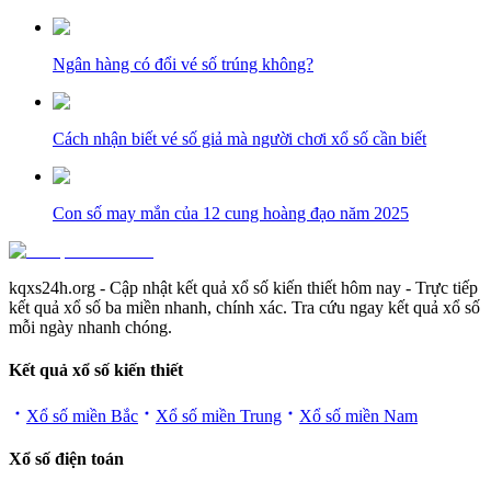
Ngân hàng có đổi vé số trúng không?
Cách nhận biết vé số giả mà người chơi xổ số cần biết
Con số may mắn của 12 cung hoàng đạo năm 2025
kqxs24h.org - Cập nhật kết quả xổ số kiến thiết hôm nay - Trực tiếp
kết quả xổ số ba miền nhanh, chính xác. Tra cứu ngay kết quả xổ số
mỗi ngày nhanh chóng.
Kết quả xổ số kiến thiết
Xổ số miền Bắc
Xổ số miền Trung
Xổ số miền Nam
Xổ số điện toán