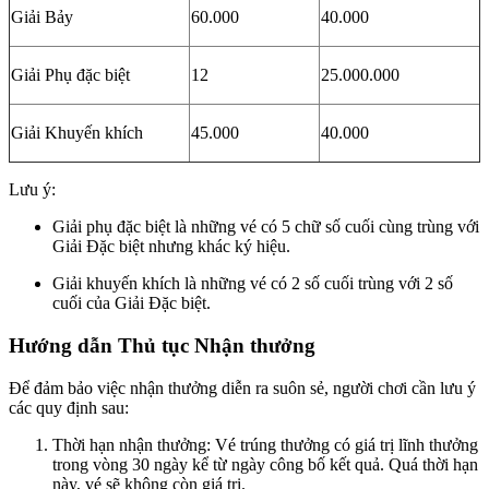
Giải Bảy
60.000
40.000
Giải Phụ đặc biệt
12
25.000.000
Giải Khuyến khích
45.000
40.000
Lưu ý:
Giải phụ đặc biệt là những vé có 5 chữ số cuối cùng trùng với
Giải Đặc biệt nhưng khác ký hiệu.
Giải khuyến khích là những vé có 2 số cuối trùng với 2 số
cuối của Giải Đặc biệt.
Hướng dẫn Thủ tục Nhận thưởng
Để đảm bảo việc nhận thưởng diễn ra suôn sẻ, người chơi cần lưu ý
các quy định sau:
Thời hạn nhận thưởng: Vé trúng thưởng có giá trị lĩnh thưởng
trong vòng 30 ngày kể từ ngày công bố kết quả. Quá thời hạn
này, vé sẽ không còn giá trị.