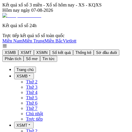
Kết quả xổ số 3 miền - Xổ số hôm nay - XS - KQXS
Hôm nay ngày
07-08-2026
Kết quả xổ số 24h
Trực tiếp kết quả xổ số toàn quốc
Miền Nam
Miền Trung
Miền Bắc
Vietlott
XSMB
XSMT
XSMN
Sổ kết quả
Thống kê
Sớ đầu đuôi
Phân tích
Sổ mơ
Tin tức
Trang chủ
XSMB
Thứ 2
Thứ 3
Thứ 4
Thứ 5
Thứ 6
Thứ 7
Chủ nhật
Trực tiếp
XSMT
Thứ 2