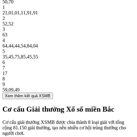
50
,
70
1
21
,
01
,
01
,
11
,
91
,
91
2
52
,
52
3
63
4
64
,
44
,
44
,
54
,
84
,
04
5
35
,
45
,
75
,
85
,
45
,
55
6
7
17
8
9
59
,
09
,
49
Xem thêm kết quả XSMB
Cơ cấu Giải thưởng Xổ số miền Bắc
Cơ cấu giải thưởng XSMB được chia thành 8 loại giải với tổng
cộng 81.150 giải thưởng, tạo nên nhiều cơ hội trúng thưởng cho
người chơi.