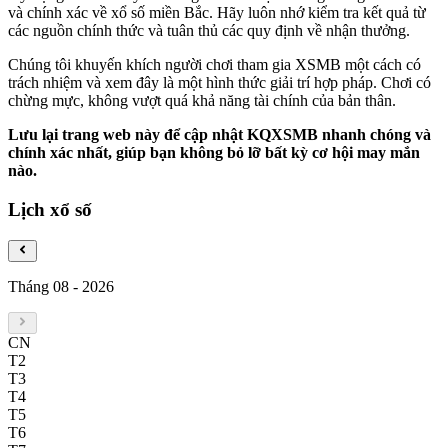
và chính xác về xổ số miền Bắc. Hãy luôn nhớ kiểm tra kết quả từ
các nguồn chính thức và tuân thủ các quy định về nhận thưởng.
Chúng tôi khuyến khích người chơi tham gia XSMB một cách có
trách nhiệm và xem đây là một hình thức giải trí hợp pháp. Chơi có
chừng mực, không vượt quá khả năng tài chính của bản thân.
Lưu lại trang web này để cập nhật KQXSMB nhanh chóng và
chính xác nhất, giúp bạn không bỏ lỡ bất kỳ cơ hội may mắn
nào.
Lịch xổ số
Tháng 08
-
2026
CN
T2
T3
T4
T5
T6