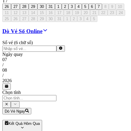
T7
26
27
28
29
30
31
1
2
3
4
5
6
7
8
9
10
11
12
13
14
15
16
17
18
19
20
21
22
23
24
25
26
27
28
29
30
31
1
2
3
4
5
Dò Vé Số Online
Số vé (6 chữ số)
Ngày quay
07
/
08
/
2026
Chọn tỉnh
Dò Vé Ngay
Kết Quả Hôm Qua