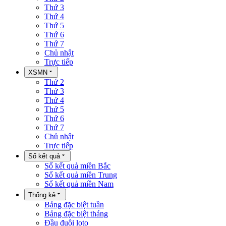
Thứ 3
Thứ 4
Thứ 5
Thứ 6
Thứ 7
Chủ nhật
Trực tiếp
XSMN
Thứ 2
Thứ 3
Thứ 4
Thứ 5
Thứ 6
Thứ 7
Chủ nhật
Trực tiếp
Sổ kết quả
Sổ kết quả miền Bắc
Sổ kết quả miền Trung
Sổ kết quả miền Nam
Thống kê
Bảng đặc biệt tuần
Bảng đặc biệt tháng
Đầu đuôi loto