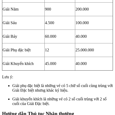
Giải Năm
900
200.000
Giải Sáu
4.500
100.000
Giải Bảy
60.000
40.000
Giải Phụ đặc biệt
12
25.000.000
Giải Khuyến khích
45.000
40.000
Lưu ý:
Giải phụ đặc biệt là những vé có 5 chữ số cuối cùng trùng với
Giải Đặc biệt nhưng khác ký hiệu.
Giải khuyến khích là những vé có 2 số cuối trùng với 2 số
cuối của Giải Đặc biệt.
Hướng dẫn Thủ tục Nhận thưởng