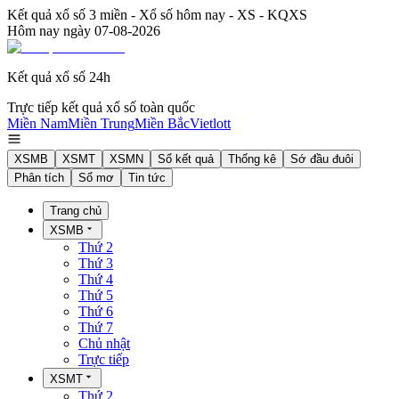
Kết quả xổ số 3 miền - Xổ số hôm nay - XS - KQXS
Hôm nay ngày
07-08-2026
Kết quả xổ số 24h
Trực tiếp kết quả xổ số toàn quốc
Miền Nam
Miền Trung
Miền Bắc
Vietlott
XSMB
XSMT
XSMN
Sổ kết quả
Thống kê
Sớ đầu đuôi
Phân tích
Sổ mơ
Tin tức
Trang chủ
XSMB
Thứ 2
Thứ 3
Thứ 4
Thứ 5
Thứ 6
Thứ 7
Chủ nhật
Trực tiếp
XSMT
Thứ 2