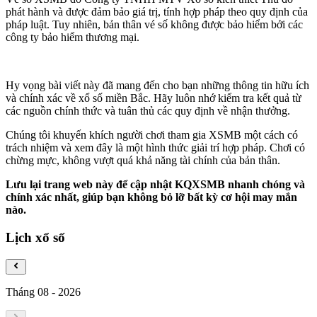
phát hành và được đảm bảo giá trị, tính hợp pháp theo quy định của
pháp luật. Tuy nhiên, bản thân vé số không được bảo hiểm bởi các
công ty bảo hiểm thương mại.
Hy vọng bài viết này đã mang đến cho bạn những thông tin hữu ích
và chính xác về xổ số miền Bắc. Hãy luôn nhớ kiểm tra kết quả từ
các nguồn chính thức và tuân thủ các quy định về nhận thưởng.
Chúng tôi khuyến khích người chơi tham gia XSMB một cách có
trách nhiệm và xem đây là một hình thức giải trí hợp pháp. Chơi có
chừng mực, không vượt quá khả năng tài chính của bản thân.
Lưu lại trang web này để cập nhật KQXSMB nhanh chóng và
chính xác nhất, giúp bạn không bỏ lỡ bất kỳ cơ hội may mắn
nào.
Lịch xổ số
Tháng 08
-
2026