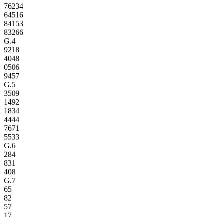
76234
64516
84153
83266
G.4
9218
4048
0506
9457
G.5
3509
1492
1834
4444
7671
5533
G.6
284
831
408
G.7
65
82
57
17