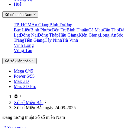
Huế
Xổ số miền Nam
TP. HCM
An Giang
Bình Dương
Bạc Liêu
Bình Phước
Bến Tre
Bình Thuận
Cà Mau
Cần Thơ
Đà
Lạt
Đồng Nai
Đồng Tháp
Hậu Giang
Kiên Giang
Long An
Sóc
Trăng
Tiền Giang
Tây Ninh
Trà Vinh
Vĩnh Long
Vũng Tàu
Xổ số điện toán
Mega 6/45
Power 6/55
Max 3D
Max 3D Pro
Xổ số Miền Bắc
Xổ số Miền Bắc ngày 24-09-2025
Đang tường thuật xổ số miền Nam
Xem ngay