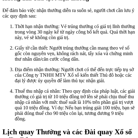
Để đảm bảo việc nhận thưởng diễn ra suôn sẻ, người chơi cần lưu ý
các quy định sau:
Thời hạn nhận thưởng: Vé trúng thưởng có giá trị lĩnh thưởng
trong vòng 30 ngày kể từ ngày công bố kết quả. Quá thời hạn
này, vé sẽ không còn giá trị.
Giấy tờ cần thiết: Người trúng thưởng cần mang theo vé số
gốc còn nguyên vẹn, không rách nát, tẩy xóa và chứng minh
thư nhân dân/căn cước công dân.
Địa điểm nhận thưởng: Người chơi có thể đến trực tiếp trụ sở
của Công ty TNHH MTV Xổ số kiến thiết Thủ đô hoặc các
đại lý được ủy quyền để làm thủ tục nhận giải.
Thuế thu nhập cá nhân: Theo quy định của pháp luật, các giải
thưởng có giá trị từ 10 triệu đồng trở lên sẽ phải chịu thuế thu
nhập cá nhân với mức thuế suất là 10% trên phần giá trị vượt
quá 10 triệu đồng. Ví dụ: Nếu bạn trúng giải 100 triệu, bạn sẽ
phải đóng thuế cho 90 triệu còn lại, tương đương 9 triệu
đồng.
Lịch quay Thưởng và các Đài quay Xổ số