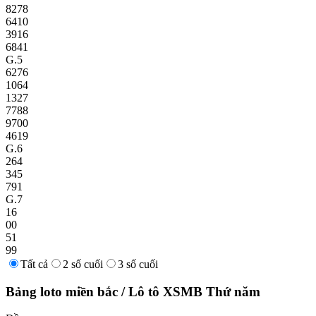
8278
6410
3916
6841
G.5
6276
1064
1327
7788
9700
4619
G.6
264
345
791
G.7
16
00
51
99
Tất cả
2 số cuối
3 số cuối
Bảng loto miền bắc
/
Lô tô XSMB
Thứ năm