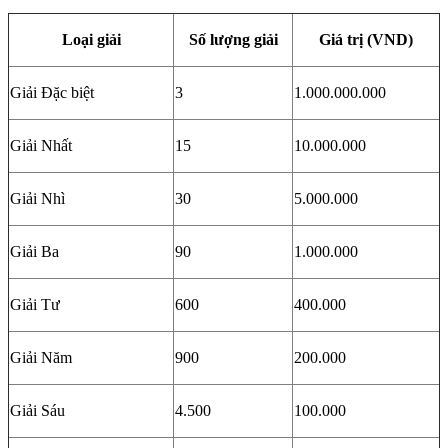
Loại giải
Số lượng giải
Giá trị (VND)
Giải Đặc biệt
3
1.000.000.000
Giải Nhất
15
10.000.000
Giải Nhì
30
5.000.000
Giải Ba
90
1.000.000
Giải Tư
600
400.000
Giải Năm
900
200.000
Giải Sáu
4.500
100.000