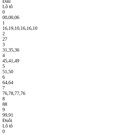
Đầu
Lô tô
0
00
,
00
,
06
1
16
,
19
,
10
,
16
,
16
,
10
2
27
3
31
,
35
,
36
4
45
,
41
,
49
5
51
,
50
6
64
,
64
7
76
,
78
,
77
,
76
8
88
9
99
,
91
Đuôi
Lô tô
0