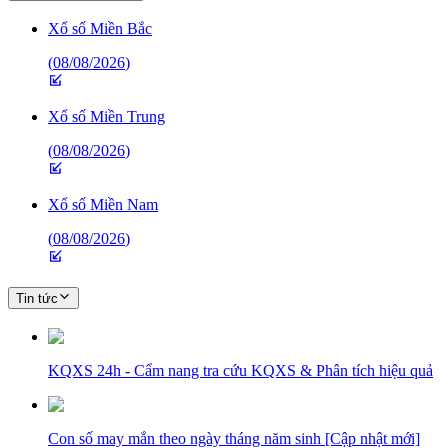
Xổ số Miền Bắc
(
08/08/2026
)
Xổ số Miền Trung
(
08/08/2026
)
Xổ số Miền Nam
(
08/08/2026
)
Tin tức
KQXS 24h - Cẩm nang tra cứu KQXS & Phân tích hiệu quả
Con số may mắn theo ngày tháng năm sinh [Cập nhật mới]