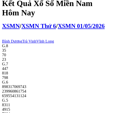
Kết Quả Xổ Số Miền Nam
Hôm Nay
XS
MN
/
XS
MN
Thứ 6
/
XS
MN
01/05/2026
Bình Dương
Trà Vinh
Vĩnh Long
G.8
35
70
23
G.7
447
818
798
G.6
8983
1706
9743
2399
6086
1754
6595
5413
1124
G.5
8311
4915