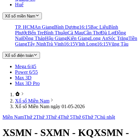
Huế
Xổ số miền Nam
TP. HCM
An Giang
Bình Dương
16:15
Bạc Liêu
Bình
Phước
Bến Tre
Bình Thuận
Cà Mau
Cần Thơ
Đà Lạt
Đồng
Nai
Đồng Tháp
Hậu Giang
Kiên Giang
Long An
Sóc Trăng
Tiền
Giang
Tây Ninh
Trà Vinh
16:15
Vĩnh Long
16:15
Vũng Tàu
Xổ số điện toán
Mega 6/45
Power 6/55
Max 3D
Max 3D Pro
Xổ số Miền Nam
Xổ số Miền Nam ngày 01-05-2026
Miền Nam
Thứ 2
Thứ 3
Thứ 4
Thứ 5
Thứ 6
Thứ 7
Chủ nhật
XSMN - SXMN - KQXSMN -