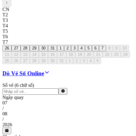
CN
T2
T3
T4
T5
T6
T7
26
27
28
29
30
31
1
2
3
4
5
6
7
8
9
10
11
12
13
14
15
16
17
18
19
20
21
22
23
24
25
26
27
28
29
30
31
1
2
3
4
5
Dò Vé Số Online
Số vé (6 chữ số)
Ngày quay
07
/
08
/
2026