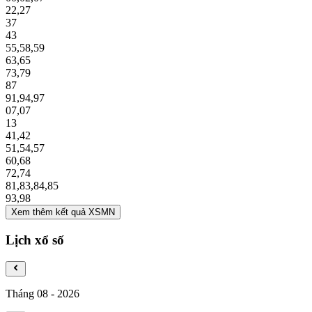
22
,
27
37
43
55
,
58
,
59
63
,
65
73
,
79
87
91
,
94
,
97
07
,
07
13
41
,
42
51
,
54
,
57
60
,
68
72
,
74
81
,
83
,
84
,
85
93
,
98
Xem thêm kết quả XSMN
Lịch xổ số
Tháng 08
-
2026