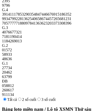
2395
9796
G.4
39141
11785
32903
54847
44667
69151
86352
99347
99228
13625
40658
67445
72656
81231
70577
77718
80978
41363
62320
33733
08396
G.3
40766
77321
71811
90414
11842
69013
G.2
01572
58933
48636
G.1
27734
20462
63799
ĐB
058812
260617
911134
Tất cả
2 số cuối
3 số cuối
Bảng loto miền nam
/
Lô tô XSMN
Thứ sáu