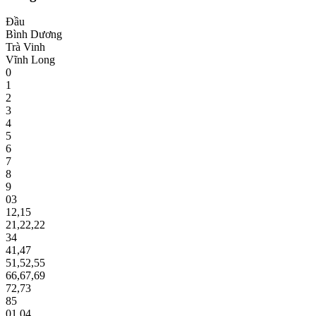
Đầu
Bình Dương
Trà Vinh
Vĩnh Long
0
1
2
3
4
5
6
7
8
9
03
12
,
15
21
,
22
,
22
34
41
,
47
51
,
52
,
55
66
,
67
,
69
72
,
73
85
01
,
04