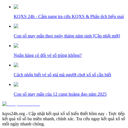
KQXS 24h - Cẩm nang tra cứu KQXS & Phân tích hiệu quả
Con số may mắn theo ngày tháng năm sinh [Cập nhật mới]
Ngân hàng có đổi vé số trúng không?
Cách nhận biết vé số giả mà người chơi xổ số cần biết
Con số may mắn của 12 cung hoàng đạo năm 2025
kqxs24h.org - Cập nhật kết quả xổ số kiến thiết hôm nay - Trực tiếp
kết quả xổ số ba miền nhanh, chính xác. Tra cứu ngay kết quả xổ số
mỗi ngày nhanh chóng.