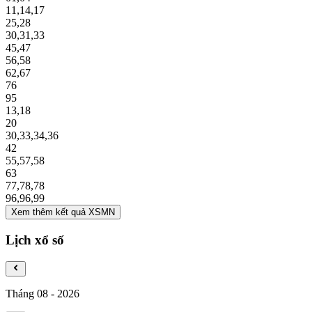
11
,
14
,
17
25
,
28
30
,
31
,
33
45
,
47
56
,
58
62
,
67
76
95
13
,
18
20
30
,
33
,
34
,
36
42
55
,
57
,
58
63
77
,
78
,
78
96
,
96
,
99
Xem thêm kết quả XSMN
Lịch xổ số
Tháng 08
-
2026