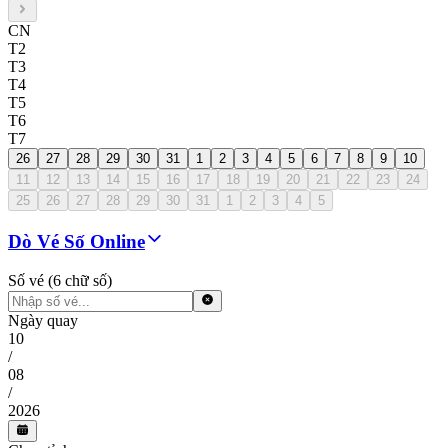
CN
T2
T3
T4
T5
T6
T7
26
27
28
29
30
31
1
2
3
4
5
6
7
8
9
10
11
12
13
14
15
16
17
18
19
20
21
22
23
24
25
26
27
28
29
30
31
1
2
3
4
5
Dò Vé Số Online
Số vé (6 chữ số)
Ngày quay
10
/
08
/
2026