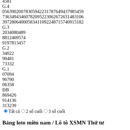
4581
G.4
05639
02007
83059
42231
78764
94379
85459
73634
94346
07820
95223
06267
26314
83106
39728
06400
05834
11092
24871
57409
15182
G.3
20340
80489
88124
69574
91978
13457
G.2
34022
90481
73332
G.1
07094
96790
06358
ĐB
869426
914136
313239
Tất cả
2 số cuối
3 số cuối
Bảng loto miền nam
/
Lô tô XSMN
Thứ tư