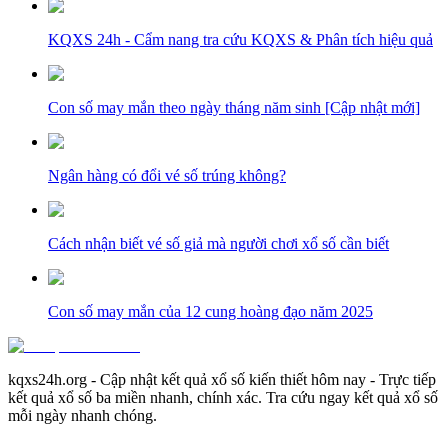
KQXS 24h - Cẩm nang tra cứu KQXS & Phân tích hiệu quả
Con số may mắn theo ngày tháng năm sinh [Cập nhật mới]
Ngân hàng có đổi vé số trúng không?
Cách nhận biết vé số giả mà người chơi xổ số cần biết
Con số may mắn của 12 cung hoàng đạo năm 2025
kqxs24h.org - Cập nhật kết quả xổ số kiến thiết hôm nay - Trực tiếp
kết quả xổ số ba miền nhanh, chính xác. Tra cứu ngay kết quả xổ số
mỗi ngày nhanh chóng.