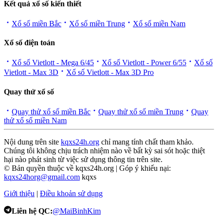
Kết quả xổ số kiến thiết
Xổ số miền Bắc
Xổ số miền Trung
Xổ số miền Nam
Xổ số điện toán
Xổ số Vietlott - Mega 6/45
Xổ số Vietlott - Power 6/55
Xổ số
Vietlott - Max 3D
Xổ số Vietlott - Max 3D Pro
Quay thử xổ số
Quay thử xổ số miền Bắc
Quay thử xổ số miền Trung
Quay
thử xổ số miền Nam
Nội dung trên site
kqxs24h.org
chỉ mang tính chất tham khảo.
Chúng tôi không chịu trách nhiệm nào về bất kỳ sai sót hoặc thiệt
hại nào phát sinh từ việc sử dụng thông tin trên site.
© Bản quyền thuộc về kqxs24h.org | Góp ý khiếu nại:
kqxs24horg@gmail.com
kqxs
Giới thiệu
|
Điều khoản sử dụng
Liên hệ QC:
@MaiBinhKim