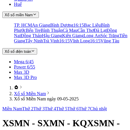
Huế
Xổ số miền Nam
TP. HCM
An Giang
Bình Dương
16:15
Bạc Liêu
Bình
Phước
Bến Tre
Bình Thuận
Cà Mau
Cần Thơ
Đà Lạt
Đồng
Nai
Đồng Tháp
Hậu Giang
Kiên Giang
Long An
Sóc Trăng
Tiền
Giang
Tây Ninh
Trà Vinh
16:15
Vĩnh Long
16:15
Vũng Tàu
Xổ số điện toán
Mega 6/45
Power 6/55
Max 3D
Max 3D Pro
Xổ số Miền Nam
Xổ số Miền Nam ngày 09-05-2025
Miền Nam
Thứ 2
Thứ 3
Thứ 4
Thứ 5
Thứ 6
Thứ 7
Chủ nhật
XSMN - SXMN - KQXSMN -