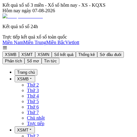
Kết quả xổ số 3 miền - Xổ số hôm nay - XS - KQXS
Hôm nay ngày
07-08-2026
Kết quả xổ số 24h
Trực tiếp kết quả xổ số toàn quốc
Miền Nam
Miền Trung
Miền Bắc
Vietlott
XSMB
XSMT
XSMN
Sổ kết quả
Thống kê
Sớ đầu đuôi
Phân tích
Sổ mơ
Tin tức
Trang chủ
XSMB
Thứ 2
Thứ 3
Thứ 4
Thứ 5
Thứ 6
Thứ 7
Chủ nhật
Trực tiếp
XSMT
Thứ 2