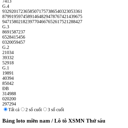
7413
G.4
93292
01723
65850
71757
38654
03230
53361
87991
95974
58914
64829
47876
74214
39675
94715
80218
23977
04667
65261
75212
88427
G.3
86915
87237
65284
15456
03200
59457
G.2
21034
39332
52918
G.1
19891
40394
85042
ĐB
314988
020200
297294
Tất cả
2 số cuối
3 số cuối
Bảng loto miền nam
/
Lô tô XSMN
Thứ sáu