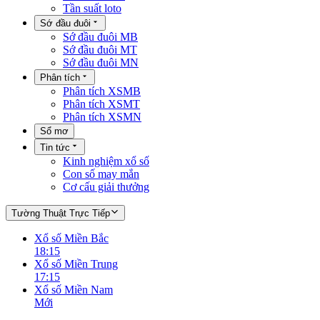
Tần suất loto
Sớ đầu đuôi
Sớ đầu đuôi MB
Sớ đầu đuôi MT
Sớ đầu đuôi MN
Phân tích
Phân tích XSMB
Phân tích XSMT
Phân tích XSMN
Sổ mơ
Tin tức
Kinh nghiệm xổ số
Con số may mắn
Cơ cấu giải thưởng
Tường Thuật Trực Tiếp
Xổ số Miền Bắc
18:15
Xổ số Miền Trung
17:15
Xổ số Miền Nam
Mới