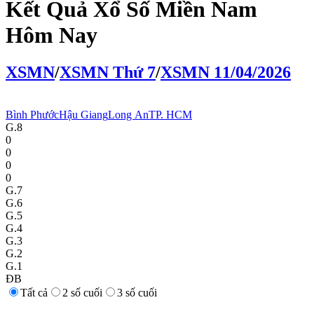
Kết Quả Xổ Số Miền Nam
Hôm Nay
XS
MN
/
XS
MN
Thứ 7
/
XS
MN
11/04/2026
Bình Phước
Hậu Giang
Long An
TP. HCM
G.8
0
0
0
0
G.7
G.6
G.5
G.4
G.3
G.2
G.1
ĐB
Tất cả
2 số cuối
3 số cuối