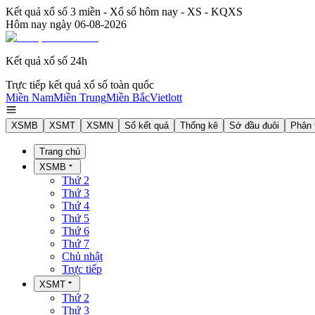
Kết quả xổ số 3 miền - Xổ số hôm nay - XS - KQXS
Hôm nay ngày
06-08-2026
Kết quả xổ số 24h
Trực tiếp kết quả xổ số toàn quốc
Miền Nam
Miền Trung
Miền Bắc
Vietlott
XSMB
XSMT
XSMN
Sổ kết quả
Thống kê
Sớ đầu đuôi
Phân 
Trang chủ
XSMB
Thứ 2
Thứ 3
Thứ 4
Thứ 5
Thứ 6
Thứ 7
Chủ nhật
Trực tiếp
XSMT
Thứ 2
Thứ 3