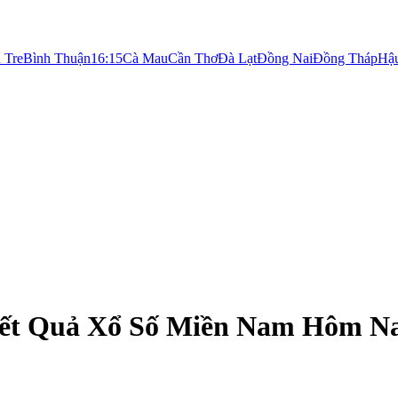
 Tre
Bình Thuận
16:15
Cà Mau
Cần Thơ
Đà Lạt
Đồng Nai
Đồng Tháp
Hậ
t Quả Xổ Số Miền Nam Hôm N