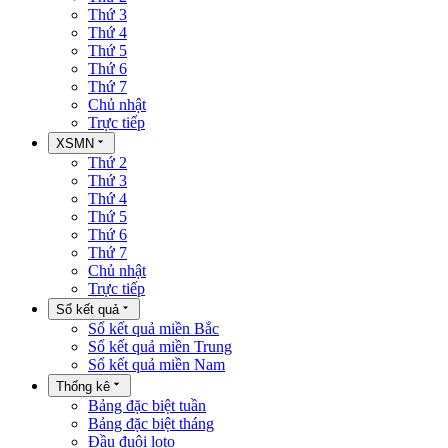
Thứ 3
Thứ 4
Thứ 5
Thứ 6
Thứ 7
Chủ nhật
Trực tiếp
XSMN
Thứ 2
Thứ 3
Thứ 4
Thứ 5
Thứ 6
Thứ 7
Chủ nhật
Trực tiếp
Sổ kết quả
Sổ kết quả miền Bắc
Sổ kết quả miền Trung
Sổ kết quả miền Nam
Thống kê
Bảng đặc biệt tuần
Bảng đặc biệt tháng
Đầu đuôi loto