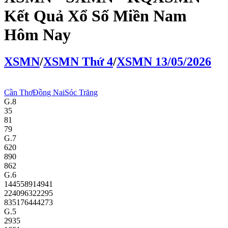
Kết Quả Xổ Số Miền Nam
Hôm Nay
XS
MN
/
XS
MN
Thứ 4
/
XS
MN
13/05/2026
Cần Thơ
Đồng Nai
Sóc Trăng
G.8
35
81
79
G.7
620
890
862
G.6
1445
5891
4941
2240
9632
2295
8351
7644
4273
G.5
2935