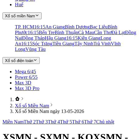
Huế
Xổ số miền Nam
TP. HCM
16:15
An Giang
Bình Dương
Bạc Liêu
Bình
Phước
16:15
Bến Tre
Bình Thuận
Cà Mau
Cần Thơ
Đà Lạt
Đồng
Nai
Đồng Tháp
Hậu Giang
16:15
Kiên Giang
Long
An
16:15
Sóc Trăng
Tiền Giang
Tây Ninh
Trà Vinh
Vĩnh
Long
Vũng Tàu
Xổ số điện toán
Mega 6/45
Power 6/55
Max 3D
Max 3D Pro
Xổ số Miền Nam
Xổ số Miền Nam ngày 13-05-2026
Miền Nam
Thứ 2
Thứ 3
Thứ 4
Thứ 5
Thứ 6
Thứ 7
Chủ nhật
XSMN - SXMN - KQXSMN -