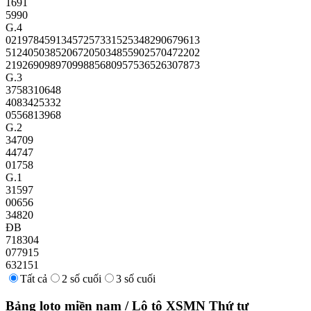
1691
5990
G.4
02197
84591
34572
57331
52534
82906
79613
51240
50385
20672
05034
85590
25704
72202
21926
90989
70998
85680
95753
65263
07873
G.3
37583
10648
40834
25332
05568
13968
G.2
34709
44747
01758
G.1
31597
00656
34820
ĐB
718304
077915
632151
Tất cả
2 số cuối
3 số cuối
Bảng loto miền nam
/
Lô tô XSMN
Thứ tư