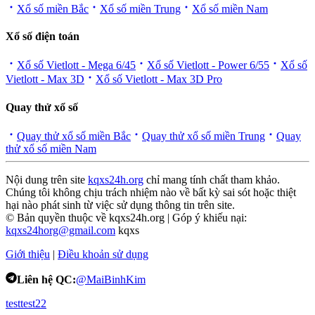
Xổ số miền Bắc
Xổ số miền Trung
Xổ số miền Nam
Xổ số điện toán
Xổ số Vietlott - Mega 6/45
Xổ số Vietlott - Power 6/55
Xổ số
Vietlott - Max 3D
Xổ số Vietlott - Max 3D Pro
Quay thử xổ số
Quay thử xổ số miền Bắc
Quay thử xổ số miền Trung
Quay
thử xổ số miền Nam
Nội dung trên site
kqxs24h.org
chỉ mang tính chất tham khảo.
Chúng tôi không chịu trách nhiệm nào về bất kỳ sai sót hoặc thiệt
hại nào phát sinh từ việc sử dụng thông tin trên site.
© Bản quyền thuộc về kqxs24h.org | Góp ý khiếu nại:
kqxs24horg@gmail.com
kqxs
Giới thiệu
|
Điều khoản sử dụng
Liên hệ QC:
@MaiBinhKim
test
test22