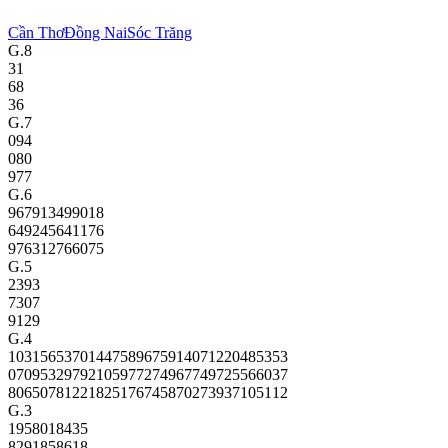
Cần Thơ
Đồng Nai
Sóc Trăng
G.8
31
68
36
G.7
094
080
977
G.6
9679
1349
9018
6492
4564
1176
9763
1276
6075
G.5
2393
7307
9129
G.4
10315
65370
14475
89675
91407
12204
85353
07095
32979
21059
77274
96774
97255
66037
80650
78122
18251
76745
87027
39371
05112
G.3
19580
18435
82918
58618