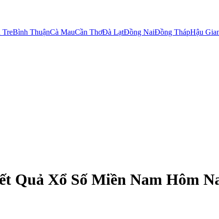
 Tre
Bình Thuận
Cà Mau
Cần Thơ
Đà Lạt
Đồng Nai
Đồng Tháp
Hậu Gia
t Quả Xổ Số Miền Nam Hôm N