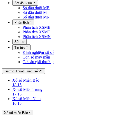
Sớ đầu đuôi
Sớ đầu đuôi MB
Sớ đầu đuôi MT
Sớ đầu đuôi MN
Phân tích
Phân tích XSMB
Phân tích XSMT
Phân tích XSMN
Sổ mơ
Tin tức
Kinh nghiệm xổ số
Con số may mắn
Cơ cấu giải thưởng
Tường Thuật Trực Tiếp
Xổ số Miền Bắc
18:15
Xổ số Miền Trung
17:15
Xổ số Miền Nam
16:15
Xổ số miền Bắc