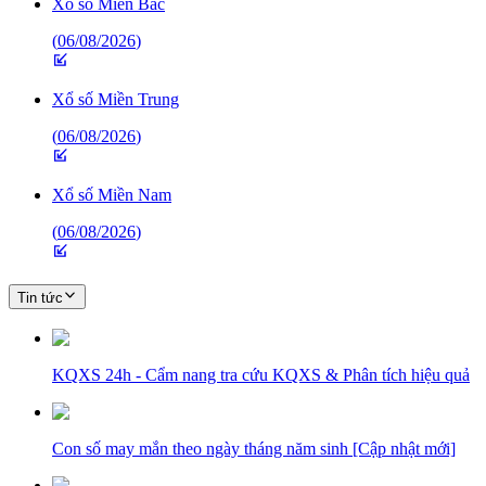
Xổ số Miền Bắc
(
06/08/2026
)
Xổ số Miền Trung
(
06/08/2026
)
Xổ số Miền Nam
(
06/08/2026
)
Tin tức
KQXS 24h - Cẩm nang tra cứu KQXS & Phân tích hiệu quả
Con số may mắn theo ngày tháng năm sinh [Cập nhật mới]