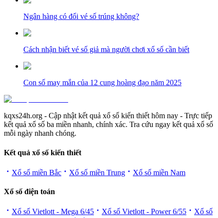
Ngân hàng có đổi vé số trúng không?
Cách nhận biết vé số giả mà người chơi xổ số cần biết
Con số may mắn của 12 cung hoàng đạo năm 2025
kqxs24h.org - Cập nhật kết quả xổ số kiến thiết hôm nay - Trực tiếp
kết quả xổ số ba miền nhanh, chính xác. Tra cứu ngay kết quả xổ số
mỗi ngày nhanh chóng.
Kết quả xổ số kiến thiết
Xổ số miền Bắc
Xổ số miền Trung
Xổ số miền Nam
Xổ số điện toán
Xổ số Vietlott - Mega 6/45
Xổ số Vietlott - Power 6/55
Xổ số