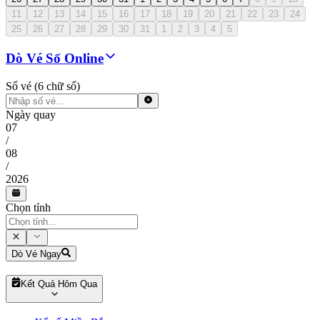
11
12
13
14
15
16
17
18
19
20
21
22
23
24
25
26
27
28
29
30
31
1
2
3
4
5
Dò Vé Số Online
Số vé (6 chữ số)
Ngày quay
07
/
08
/
2026
Chọn tỉnh
Dò Vé Ngay
Kết Quả Hôm Qua