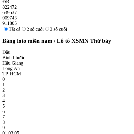
ĐB
822472
639537
009743
911805
Tất cả
2 số cuối
3 số cuối
Bảng loto miền nam
/
Lô tô XSMN
Thứ bảy
Đầu
Bình Phước
Hậu Giang
Long An
TP. HCM
0
1
2
3
4
5
6
7
8
9
01
,
03
,
05