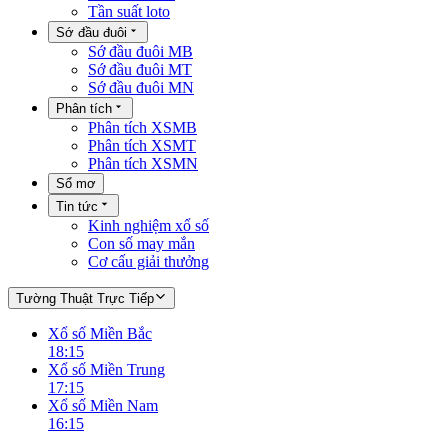
Tần suất loto
Sớ đầu đuôi
Sớ đầu đuôi MB
Sớ đầu đuôi MT
Sớ đầu đuôi MN
Phân tích
Phân tích XSMB
Phân tích XSMT
Phân tích XSMN
Sổ mơ
Tin tức
Kinh nghiệm xổ số
Con số may mắn
Cơ cấu giải thưởng
Tường Thuật Trực Tiếp
Xổ số Miền Bắc
18:15
Xổ số Miền Trung
17:15
Xổ số Miền Nam
16:15