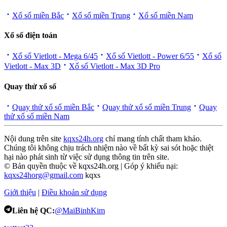
Xổ số miền Bắc
Xổ số miền Trung
Xổ số miền Nam
Xổ số điện toán
Xổ số Vietlott - Mega 6/45
Xổ số Vietlott - Power 6/55
Xổ số
Vietlott - Max 3D
Xổ số Vietlott - Max 3D Pro
Quay thử xổ số
Quay thử xổ số miền Bắc
Quay thử xổ số miền Trung
Quay
thử xổ số miền Nam
Nội dung trên site
kqxs24h.org
chỉ mang tính chất tham khảo.
Chúng tôi không chịu trách nhiệm nào về bất kỳ sai sót hoặc thiệt
hại nào phát sinh từ việc sử dụng thông tin trên site.
© Bản quyền thuộc về kqxs24h.org | Góp ý khiếu nại:
kqxs24horg@gmail.com
kqxs
Giới thiệu
|
Điều khoản sử dụng
Liên hệ QC:
@MaiBinhKim