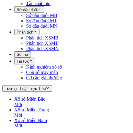
Tần suất loto
Sớ đầu đuôi
Sớ đầu đuôi MB
Sớ đầu đuôi MT
Sớ đầu đuôi MN
Phân tích
Phân tích XSMB
Phân tích XSMT
Phân tích XSMN
Sổ mơ
Tin tức
Kinh nghiệm xổ số
Con số may mắn
Cơ cấu giải thưởng
Tường Thuật Trực Tiếp
Xổ số Miền Bắc
Mới
Xổ số Miền Trung
Mới
Xổ số Miền Nam
Mới