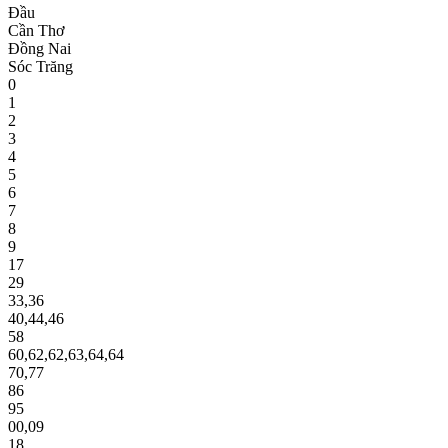
Đầu
Cần Thơ
Đồng Nai
Sóc Trăng
0
1
2
3
4
5
6
7
8
9
17
29
33
,
36
40
,
44
,
46
58
60
,
62
,
62
,
63
,
64
,
64
70
,
77
86
95
00
,
09
18