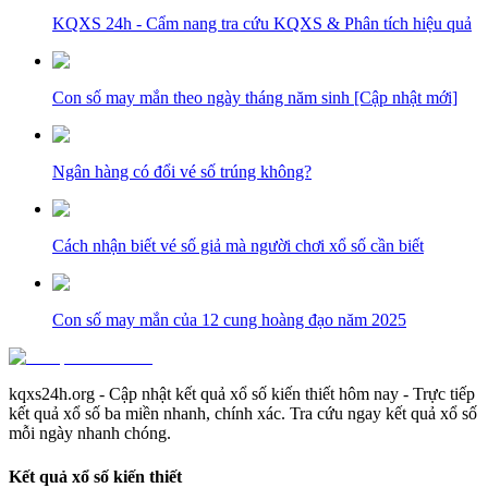
KQXS 24h - Cẩm nang tra cứu KQXS & Phân tích hiệu quả
Con số may mắn theo ngày tháng năm sinh [Cập nhật mới]
Ngân hàng có đổi vé số trúng không?
Cách nhận biết vé số giả mà người chơi xổ số cần biết
Con số may mắn của 12 cung hoàng đạo năm 2025
kqxs24h.org - Cập nhật kết quả xổ số kiến thiết hôm nay - Trực tiếp
kết quả xổ số ba miền nhanh, chính xác. Tra cứu ngay kết quả xổ số
mỗi ngày nhanh chóng.
Kết quả xổ số kiến thiết