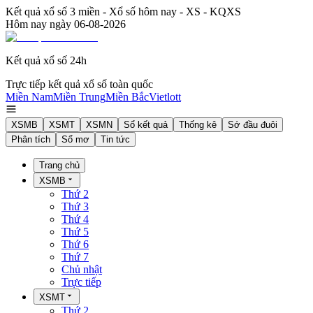
Kết quả xổ số 3 miền - Xổ số hôm nay - XS - KQXS
Hôm nay ngày
06-08-2026
Kết quả xổ số 24h
Trực tiếp kết quả xổ số toàn quốc
Miền Nam
Miền Trung
Miền Bắc
Vietlott
XSMB
XSMT
XSMN
Sổ kết quả
Thống kê
Sớ đầu đuôi
Phân tích
Sổ mơ
Tin tức
Trang chủ
XSMB
Thứ 2
Thứ 3
Thứ 4
Thứ 5
Thứ 6
Thứ 7
Chủ nhật
Trực tiếp
XSMT
Thứ 2