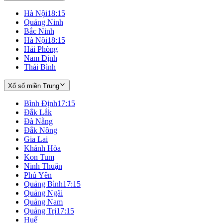
Hà Nội
18:15
Quảng Ninh
Bắc Ninh
Hà Nội
18:15
Hải Phòng
Nam Định
Thái Bình
Xổ số miền Trung
Bình Định
17:15
Đắk Lắk
Đà Nẵng
Đắk Nông
Gia Lai
Khánh Hòa
Kon Tum
Ninh Thuận
Phú Yên
Quảng Bình
17:15
Quảng Ngãi
Quảng Nam
Quảng Trị
17:15
Huế