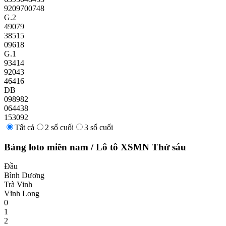
92097
00748
G.2
49079
38515
09618
G.1
93414
92043
46416
ĐB
098982
064438
153092
Tất cả
2 số cuối
3 số cuối
Bảng loto miền nam
/
Lô tô XSMN
Thứ sáu
Đầu
Bình Dương
Trà Vinh
Vĩnh Long
0
1
2