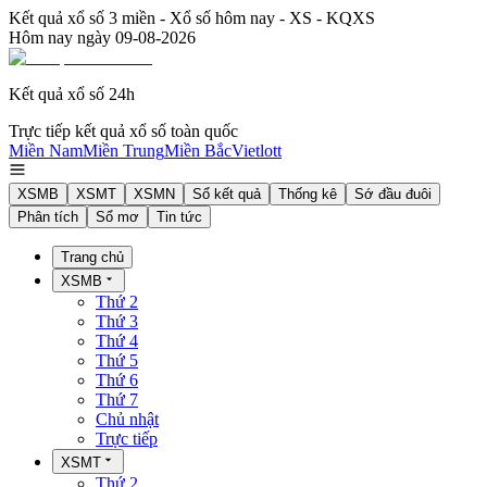
Kết quả xổ số 3 miền - Xổ số hôm nay - XS - KQXS
Hôm nay ngày
09-08-2026
Kết quả xổ số 24h
Trực tiếp kết quả xổ số toàn quốc
Miền Nam
Miền Trung
Miền Bắc
Vietlott
XSMB
XSMT
XSMN
Sổ kết quả
Thống kê
Sớ đầu đuôi
Phân tích
Sổ mơ
Tin tức
Trang chủ
XSMB
Thứ 2
Thứ 3
Thứ 4
Thứ 5
Thứ 6
Thứ 7
Chủ nhật
Trực tiếp
XSMT
Thứ 2