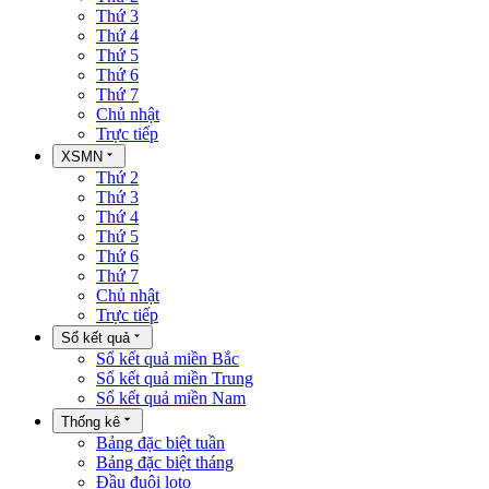
Thứ 3
Thứ 4
Thứ 5
Thứ 6
Thứ 7
Chủ nhật
Trực tiếp
XSMN
Thứ 2
Thứ 3
Thứ 4
Thứ 5
Thứ 6
Thứ 7
Chủ nhật
Trực tiếp
Sổ kết quả
Sổ kết quả miền Bắc
Sổ kết quả miền Trung
Sổ kết quả miền Nam
Thống kê
Bảng đặc biệt tuần
Bảng đặc biệt tháng
Đầu đuôi loto