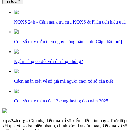
Tin tức
KQXS 24h - Cẩm nang tra cứu KQXS & Phân tích hiệu quả
Con số may mắn theo ngày tháng năm sinh [Cập nhật mới]
Ngân hàng có đổi vé số trúng không?
Cách nhận biết vé số giả mà người chơi xổ số cần biết
Con số may mắn của 12 cung hoàng đạo năm 2025
kqxs24h.org - Cập nhật kết quả xổ số kiến thiết hôm nay - Trực tiếp
kết quả xổ số ba miền nhanh, chính xác. Tra cứu ngay kết quả xổ số