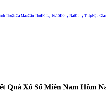
ình Thuận
Cà Mau
Cần Thơ
Đà Lạt
16:15
Đồng Nai
Đồng Tháp
Hậu Gia
t Quả Xổ Số Miền Nam Hôm N