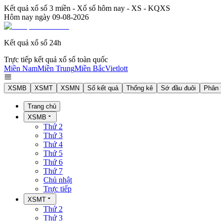
Kết quả xổ số 3 miền - Xổ số hôm nay - XS - KQXS
Hôm nay ngày
09-08-2026
Kết quả xổ số 24h
Trực tiếp kết quả xổ số toàn quốc
Miền Nam
Miền Trung
Miền Bắc
Vietlott
XSMB
XSMT
XSMN
Sổ kết quả
Thống kê
Sớ đầu đuôi
Phân 
Trang chủ
XSMB
Thứ 2
Thứ 3
Thứ 4
Thứ 5
Thứ 6
Thứ 7
Chủ nhật
Trực tiếp
XSMT
Thứ 2
Thứ 3