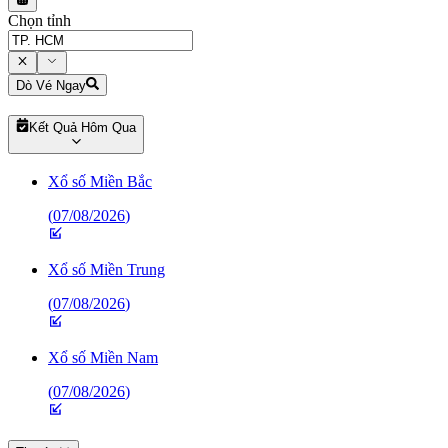
Chọn tỉnh
Dò Vé Ngay
Kết Quả Hôm Qua
Xổ số Miền Bắc
(
07/08/2026
)
Xổ số Miền Trung
(
07/08/2026
)
Xổ số Miền Nam
(
07/08/2026
)