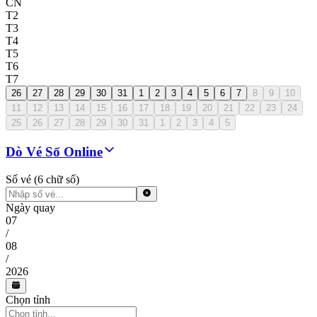
CN
T2
T3
T4
T5
T6
T7
26
27
28
29
30
31
1
2
3
4
5
6
7
8
9
10
11
12
13
14
15
16
17
18
19
20
21
22
23
24
25
26
27
28
29
30
31
1
2
3
4
5
Dò Vé Số Online
Số vé (6 chữ số)
Ngày quay
07
/
08
/
2026
Chọn tỉnh