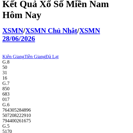
Kết Quả Xổ Số Miền Nam
Hôm Nay
XS
MN
/
XS
MN
Chủ Nhật
/
XS
MN
28/06/2026
Kiên Giang
Tiền Giang
Đà Lạt
G.8
50
31
16
G.7
850
683
017
G.6
7643
0528
4896
5072
0822
2910
7944
0026
1675
G.5
5170