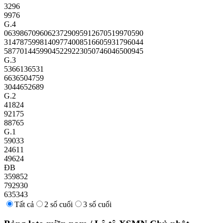
3296
9976
G.4
06398
67096
06237
29095
91267
05199
70590
31478
75998
14097
74008
51660
59317
96044
58770
14459
90452
29223
05074
60465
00945
G.3
53661
36531
66365
04759
30446
52689
G.2
41824
92175
88765
G.1
59033
24611
49624
ĐB
359852
792930
635343
Tất cả
2 số cuối
3 số cuối