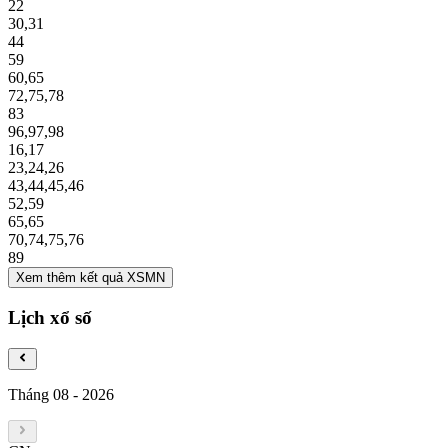
22
30
,
31
44
59
60
,
65
72
,
75
,
78
83
96
,
97
,
98
16
,
17
23
,
24
,
26
43
,
44
,
45
,
46
52
,
59
65
,
65
70
,
74
,
75
,
76
89
Xem thêm kết quả XSMN
Lịch xổ số
Tháng 08
-
2026