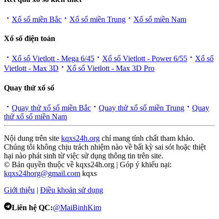
Xổ số miền Bắc
Xổ số miền Trung
Xổ số miền Nam
Xổ số điện toán
Xổ số Vietlott - Mega 6/45
Xổ số Vietlott - Power 6/55
Xổ số
Vietlott - Max 3D
Xổ số Vietlott - Max 3D Pro
Quay thử xổ số
Quay thử xổ số miền Bắc
Quay thử xổ số miền Trung
Quay
thử xổ số miền Nam
Nội dung trên site
kqxs24h.org
chỉ mang tính chất tham khảo.
Chúng tôi không chịu trách nhiệm nào về bất kỳ sai sót hoặc thiệt
hại nào phát sinh từ việc sử dụng thông tin trên site.
© Bản quyền thuộc về kqxs24h.org | Góp ý khiếu nại:
kqxs24horg@gmail.com
kqxs
Giới thiệu
|
Điều khoản sử dụng
Liên hệ QC:
@MaiBinhKim