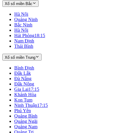
Xổ số miền Bắc
Hà Nội
Quảng Ninh
Bắc Ninh
Hà Nội
Hải Phòng
18:15
Nam Định
Thái Bình
Xổ số miền Trung
Bình Định
Đắk Lắk
Đà Nẵng
Đắk Nông
Gia Lai
17:15
Khánh Hòa
Kon Tum
Ninh Thuận
17:15
Phú Yên
Quảng Bình
Quảng Ngãi
Quảng Nam
Quảng Trị