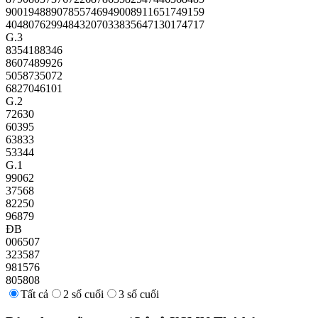
90019
48890
78557
46949
00891
16517
49159
40480
76299
48432
07033
83564
71301
74717
G.3
83541
88346
86074
89926
50587
35072
68270
46101
G.2
72630
60395
63833
53344
G.1
99062
37568
82250
96879
ĐB
006507
323587
981576
805808
Tất cả
2 số cuối
3 số cuối