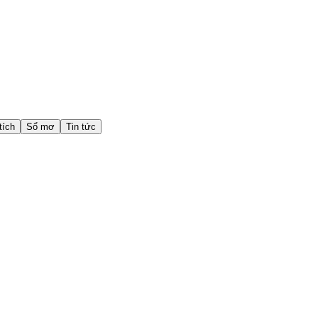
tích
Sổ mơ
Tin tức