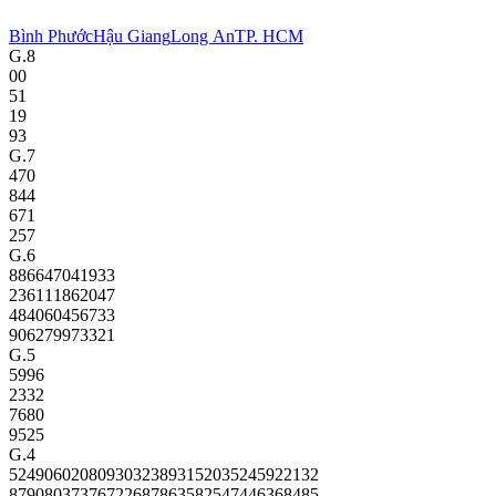
Bình Phước
Hậu Giang
Long An
TP. HCM
G.8
00
51
19
93
G.7
470
844
671
257
G.6
8866
4704
1933
2361
1186
2047
4840
6045
6733
9062
7997
3321
G.5
5996
2332
7680
9525
G.4
52490
60208
09303
23893
15203
52459
22132
87908
03737
67226
87863
58254
74463
68485