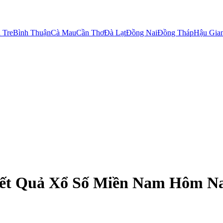
 Tre
Bình Thuận
Cà Mau
Cần Thơ
Đà Lạt
Đồng Nai
Đồng Tháp
Hậu Gia
t Quả Xổ Số Miền Nam Hôm N