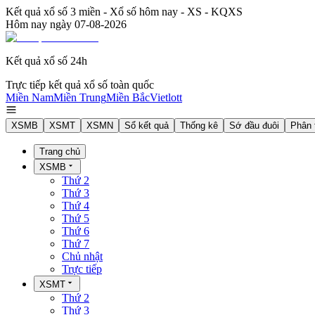
Kết quả xổ số 3 miền - Xổ số hôm nay - XS - KQXS
Hôm nay ngày
07-08-2026
Kết quả xổ số 24h
Trực tiếp kết quả xổ số toàn quốc
Miền Nam
Miền Trung
Miền Bắc
Vietlott
XSMB
XSMT
XSMN
Sổ kết quả
Thống kê
Sớ đầu đuôi
Phân 
Trang chủ
XSMB
Thứ 2
Thứ 3
Thứ 4
Thứ 5
Thứ 6
Thứ 7
Chủ nhật
Trực tiếp
XSMT
Thứ 2
Thứ 3