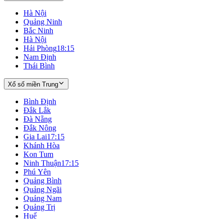
Hà Nội
Quảng Ninh
Bắc Ninh
Hà Nội
Hải Phòng
18:15
Nam Định
Thái Bình
Xổ số miền Trung
Bình Định
Đắk Lắk
Đà Nẵng
Đắk Nông
Gia Lai
17:15
Khánh Hòa
Kon Tum
Ninh Thuận
17:15
Phú Yên
Quảng Bình
Quảng Ngãi
Quảng Nam
Quảng Trị
Huế