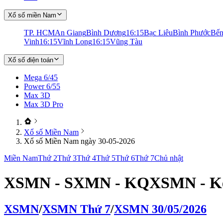
Xổ số miền Nam
TP. HCM
An Giang
Bình Dương
16:15
Bạc Liêu
Bình Phước
Bến
Vinh
16:15
Vĩnh Long
16:15
Vũng Tàu
Xổ số điện toán
Mega 6/45
Power 6/55
Max 3D
Max 3D Pro
Xổ số Miền Nam
Xổ số Miền Nam ngày 30-05-2026
Miền Nam
Thứ 2
Thứ 3
Thứ 4
Thứ 5
Thứ 6
Thứ 7
Chủ nhật
XSMN - SXMN - KQXSMN - Kế
XS
MN
/
XS
MN
Thứ 7
/
XS
MN
30/05/2026