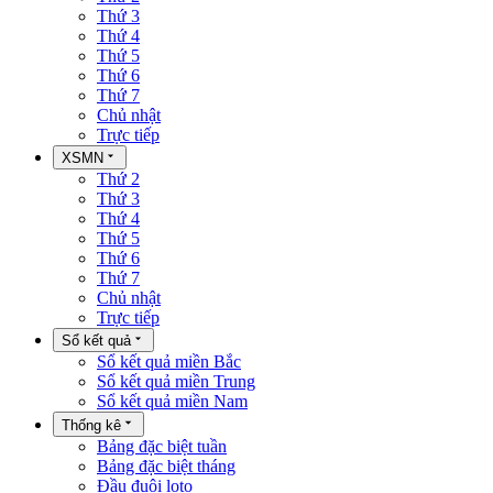
Thứ 3
Thứ 4
Thứ 5
Thứ 6
Thứ 7
Chủ nhật
Trực tiếp
XSMN
Thứ 2
Thứ 3
Thứ 4
Thứ 5
Thứ 6
Thứ 7
Chủ nhật
Trực tiếp
Sổ kết quả
Sổ kết quả miền Bắc
Sổ kết quả miền Trung
Sổ kết quả miền Nam
Thống kê
Bảng đặc biệt tuần
Bảng đặc biệt tháng
Đầu đuôi loto