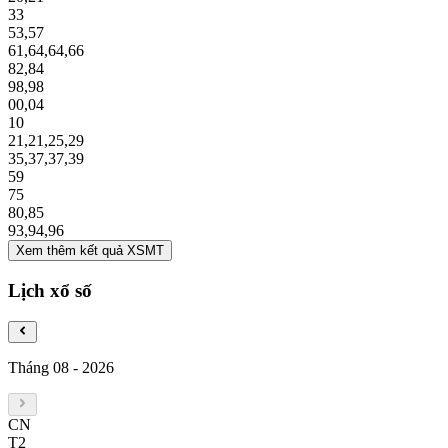
33
53
,
57
61
,
64
,
64
,
66
82
,
84
98
,
98
00
,
04
10
21
,
21
,
25
,
29
35
,
37
,
37
,
39
59
75
80
,
85
93
,
94
,
96
Xem thêm kết quả XSMT
Lịch xổ số
Tháng 08
-
2026
CN
T2