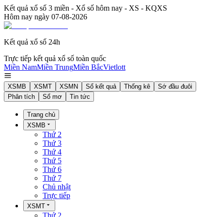
Kết quả xổ số 3 miền - Xổ số hôm nay - XS - KQXS
Hôm nay ngày
07-08-2026
Kết quả xổ số 24h
Trực tiếp kết quả xổ số toàn quốc
Miền Nam
Miền Trung
Miền Bắc
Vietlott
XSMB
XSMT
XSMN
Sổ kết quả
Thống kê
Sớ đầu đuôi
Phân tích
Sổ mơ
Tin tức
Trang chủ
XSMB
Thứ 2
Thứ 3
Thứ 4
Thứ 5
Thứ 6
Thứ 7
Chủ nhật
Trực tiếp
XSMT
Thứ 2