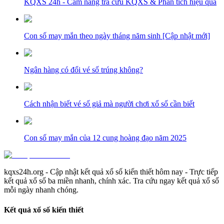
KQXS 24h - Cẩm nang tra cứu KQXS & Phân tích hiệu quả
Con số may mắn theo ngày tháng năm sinh [Cập nhật mới]
Ngân hàng có đổi vé số trúng không?
Cách nhận biết vé số giả mà người chơi xổ số cần biết
Con số may mắn của 12 cung hoàng đạo năm 2025
kqxs24h.org - Cập nhật kết quả xổ số kiến thiết hôm nay - Trực tiếp
kết quả xổ số ba miền nhanh, chính xác. Tra cứu ngay kết quả xổ số
mỗi ngày nhanh chóng.
Kết quả xổ số kiến thiết