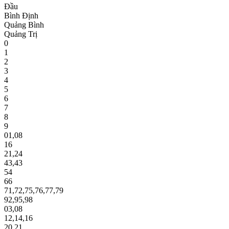
Đầu
Bình Định
Quảng Bình
Quảng Trị
0
1
2
3
4
5
6
7
8
9
01
,
08
16
21
,
24
43
,
43
54
66
71
,
72
,
75
,
76
,
77
,
79
92
,
95
,
98
03
,
08
12
,
14
,
16
20
,
21