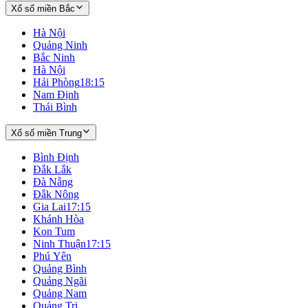
Xổ số miền Bắc
Hà Nội
Quảng Ninh
Bắc Ninh
Hà Nội
Hải Phòng
18:15
Nam Định
Thái Bình
Xổ số miền Trung
Bình Định
Đắk Lắk
Đà Nẵng
Đắk Nông
Gia Lai
17:15
Khánh Hòa
Kon Tum
Ninh Thuận
17:15
Phú Yên
Quảng Bình
Quảng Ngãi
Quảng Nam
Quảng Trị