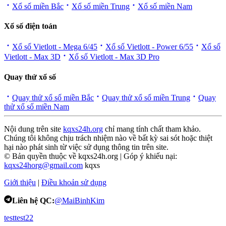
Xổ số miền Bắc
Xổ số miền Trung
Xổ số miền Nam
Xổ số điện toán
Xổ số Vietlott - Mega 6/45
Xổ số Vietlott - Power 6/55
Xổ số
Vietlott - Max 3D
Xổ số Vietlott - Max 3D Pro
Quay thử xổ số
Quay thử xổ số miền Bắc
Quay thử xổ số miền Trung
Quay
thử xổ số miền Nam
Nội dung trên site
kqxs24h.org
chỉ mang tính chất tham khảo.
Chúng tôi không chịu trách nhiệm nào về bất kỳ sai sót hoặc thiệt
hại nào phát sinh từ việc sử dụng thông tin trên site.
© Bản quyền thuộc về kqxs24h.org | Góp ý khiếu nại:
kqxs24horg@gmail.com
kqxs
Giới thiệu
|
Điều khoản sử dụng
Liên hệ QC:
@MaiBinhKim
test
test22