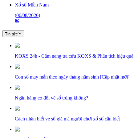
Xổ số Miền Nam
(
06/08/2026
)
Tin tức
KQXS 24h - Cẩm nang tra cứu KQXS & Phân tích hiệu quả
Con số may mắn theo ngày tháng năm sinh [Cập nhật mới]
Ngân hàng có đổi vé số trúng không?
Cách nhận biết vé số giả mà người chơi xổ số cần biết