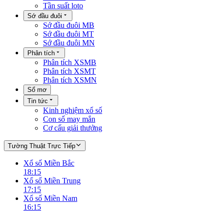
Tần suất loto
Sớ đầu đuôi
Sớ đầu đuôi MB
Sớ đầu đuôi MT
Sớ đầu đuôi MN
Phân tích
Phân tích XSMB
Phân tích XSMT
Phân tích XSMN
Sổ mơ
Tin tức
Kinh nghiệm xổ số
Con số may mắn
Cơ cấu giải thưởng
Tường Thuật Trực Tiếp
Xổ số Miền Bắc
18:15
Xổ số Miền Trung
17:15
Xổ số Miền Nam
16:15