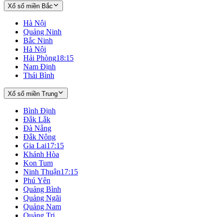
Xổ số miền Bắc
Hà Nội
Quảng Ninh
Bắc Ninh
Hà Nội
Hải Phòng
18:15
Nam Định
Thái Bình
Xổ số miền Trung
Bình Định
Đắk Lắk
Đà Nẵng
Đắk Nông
Gia Lai
17:15
Khánh Hòa
Kon Tum
Ninh Thuận
17:15
Phú Yên
Quảng Bình
Quảng Ngãi
Quảng Nam
Quảng Trị