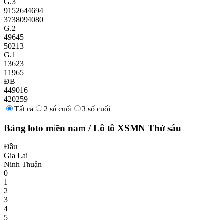
G.3
91526
44694
37380
94080
G.2
49645
50213
G.1
13623
11965
ĐB
449016
420259
Tất cả
2 số cuối
3 số cuối
Bảng loto miền nam
/
Lô tô XSMN
Thứ sáu
Đầu
Gia Lai
Ninh Thuận
0
1
2
3
4
5