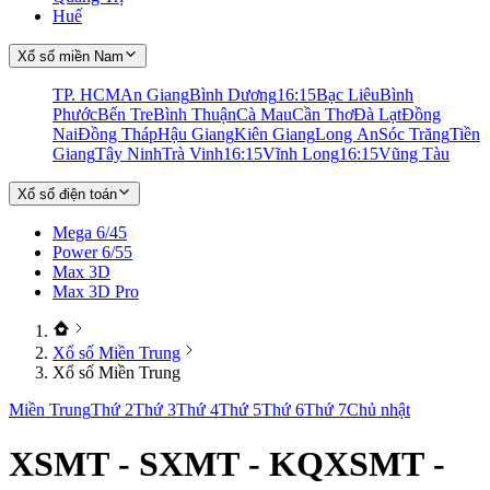
Huế
Xổ số miền Nam
TP. HCM
An Giang
Bình Dương
16:15
Bạc Liêu
Bình
Phước
Bến Tre
Bình Thuận
Cà Mau
Cần Thơ
Đà Lạt
Đồng
Nai
Đồng Tháp
Hậu Giang
Kiên Giang
Long An
Sóc Trăng
Tiền
Giang
Tây Ninh
Trà Vinh
16:15
Vĩnh Long
16:15
Vũng Tàu
Xổ số điện toán
Mega 6/45
Power 6/55
Max 3D
Max 3D Pro
Xổ số Miền Trung
Xổ số Miền Trung
Miền Trung
Thứ 2
Thứ 3
Thứ 4
Thứ 5
Thứ 6
Thứ 7
Chủ nhật
XSMT - SXMT - KQXSMT -