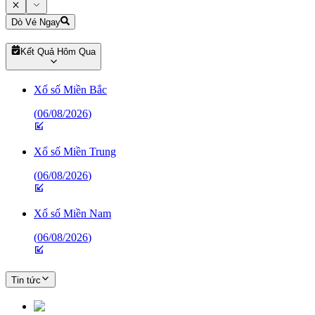
Dò Vé Ngay
Kết Quả Hôm Qua
Xổ số Miền Bắc
(
06/08/2026
)
Xổ số Miền Trung
(
06/08/2026
)
Xổ số Miền Nam
(
06/08/2026
)
Tin tức