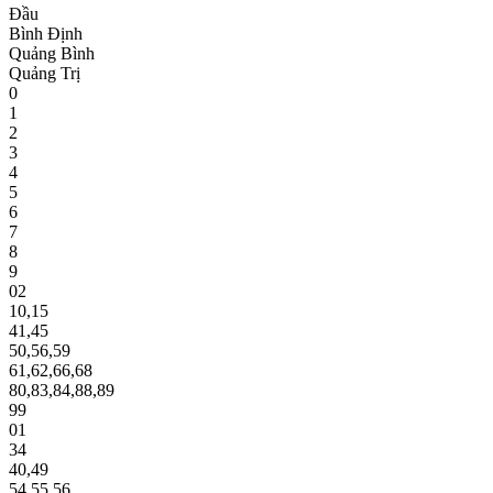
Đầu
Bình Định
Quảng Bình
Quảng Trị
0
1
2
3
4
5
6
7
8
9
02
10
,
15
41
,
45
50
,
56
,
59
61
,
62
,
66
,
68
80
,
83
,
84
,
88
,
89
99
01
34
40
,
49
54
,
55
,
56