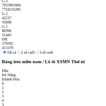
G.3
70559
01860
77545
35285
G.2
42237
59208
G.1
88396
51445
ĐB
579392
413370
Tất cả
2 số cuối
3 số cuối
Bảng loto miền nam
/
Lô tô XSMN
Thứ tư
Đầu
Đà Nẵng
Khánh Hòa
0
1
2
3
4
5