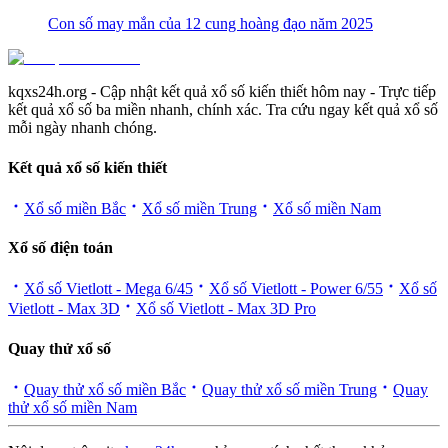
Con số may mắn của 12 cung hoàng đạo năm 2025
kqxs24h.org - Cập nhật kết quả xổ số kiến thiết hôm nay - Trực tiếp
kết quả xổ số ba miền nhanh, chính xác. Tra cứu ngay kết quả xổ số
mỗi ngày nhanh chóng.
Kết quả xổ số kiến thiết
Xổ số miền Bắc
Xổ số miền Trung
Xổ số miền Nam
Xổ số điện toán
Xổ số Vietlott - Mega 6/45
Xổ số Vietlott - Power 6/55
Xổ số
Vietlott - Max 3D
Xổ số Vietlott - Max 3D Pro
Quay thử xổ số
Quay thử xổ số miền Bắc
Quay thử xổ số miền Trung
Quay
thử xổ số miền Nam