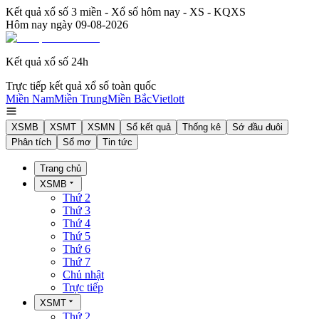
Kết quả xổ số 3 miền - Xổ số hôm nay - XS - KQXS
Hôm nay ngày
09-08-2026
Kết quả xổ số 24h
Trực tiếp kết quả xổ số toàn quốc
Miền Nam
Miền Trung
Miền Bắc
Vietlott
XSMB
XSMT
XSMN
Sổ kết quả
Thống kê
Sớ đầu đuôi
Phân tích
Sổ mơ
Tin tức
Trang chủ
XSMB
Thứ 2
Thứ 3
Thứ 4
Thứ 5
Thứ 6
Thứ 7
Chủ nhật
Trực tiếp
XSMT
Thứ 2